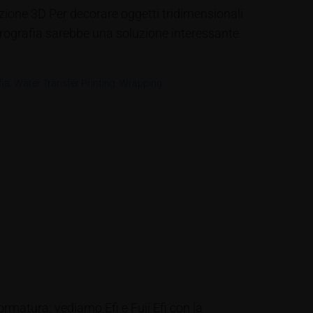
azione 3D Per decorare oggetti tridimensionali
aerografia sarebbe una soluzione interessante.
ia
,
Water Transfer Printing
,
Wrapping
ormatura: vediamo Efi e Fuji Efi con la