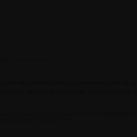
view
Posted
Settembre 12, 2017
o anche da aziende italiane sia come espositori che da vi
positività. Visitatori da tutta Europa animano la fiera e g
BodyFence
,
Canon
,
Edoardo Elmi
,
Epson
,
Flexa
,
Fotoba
,
Guandong Italia
,
itrama
,
Roland DG
,
SwissQprint
,
Zünd