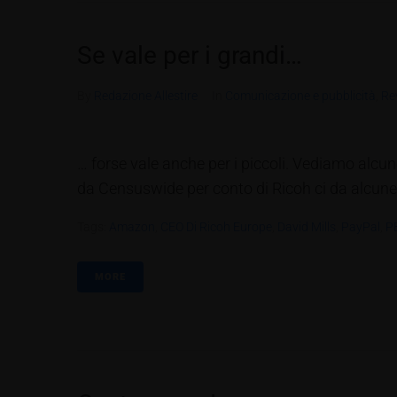
Se vale per i grandi…
By
Redazione Allestire
In
Comunicazione e pubblicità
,
Re
… forse vale anche per i piccoli. Vediamo alcune 
da Censuswide per conto di Ricoh ci da alcune in
Tags:
Amazon
,
CEO Di Ricoh Europe
,
David Mills
,
PayPal
,
P
MORE