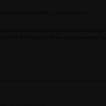
oduzione e progettazione
,
Review
Posted
Agosto 23, 2017
o a meno che l’azienda non abbia altri obiettivi strategic
capire le differenze di un roll-up e a cosa guardare per capi
view
Posted
Agosto 21, 2017