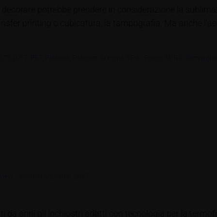
uole decorare potrebbe prendere in considerazione la sublim
ransfer printing o cubicatura, la tampografia. Ma anche l’
BT3.2017
,
PET
,
Plastica
,
Policrom Screens S.p.A.
,
Polijet 3D RS
,
Tampograf
view
Posted
Agosto 8, 2017
i da anni gli inchiostri adatti con tecnologia per la termof