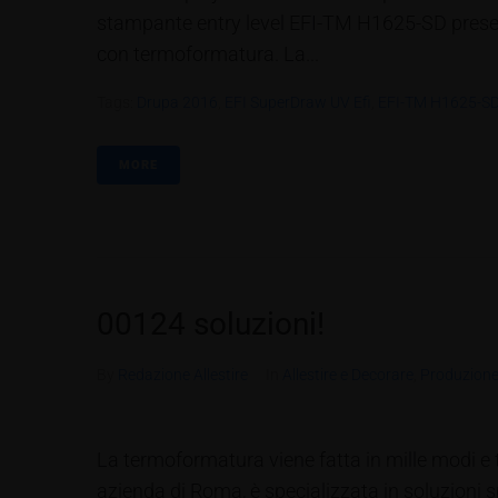
stampante entry level EFI-TM H1625-SD presen
con termoformatura. La...
Tags:
Drupa 2016
,
EFI SuperDraw UV Efi
,
EFI-TM H1625-S
MORE
00124 soluzioni!
By
Redazione Allestire
In
Allestire e Decorare
,
Produzione
La termoformatura viene fatta in mille modi e ti
azienda di Roma, è specializzata in soluzioni spec