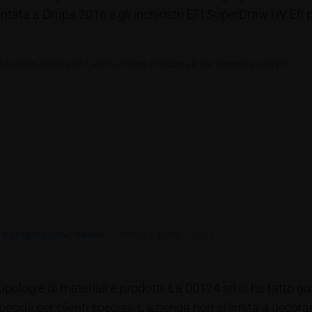
tata a Drupa 2016 e gli inchiostri EFI SuperDraw UV Efi 
D
,
Fujifilm
,
PBT3.2017
,
PETG
,
Tismo Products P
,
UV SuperDraw Di EFI
 e progettazione
,
Review
Posted
Agosto 1, 2017
pologie di materiali e prodotti. La 00124 srl ci ha fatto gu
iali per clienti speciali. L’azienda non si limita a decorare 