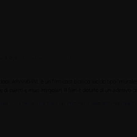
p & Style
Posted
Settembre 5, 2017
door, AP/990-WL è un film cast bianco lucido tipo “murales”
i pareti e muri irregolari. Il film è dotato di un adesivo c
,
Apa
,
Avery
,
Decorkrome
,
Dueci
,
Eko Print
,
Hexis
,
Inkjet 3000 High Opacit