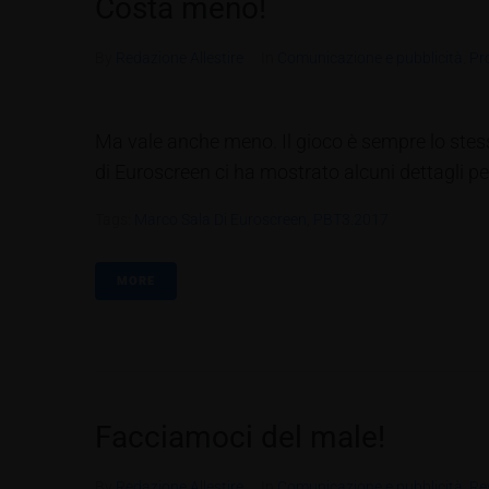
Costa meno!
By
Redazione Allestire
In
Comunicazione e pubblicità
,
Pr
Ma vale anche meno. Il gioco è sempre lo stess
di Euroscreen ci ha mostrato alcuni dettagli per 
Tags:
Marco Sala Di Euroscreen
,
PBT3.2017
MORE
Facciamoci del male!
By
Redazione Allestire
In
Comunicazione e pubblicità
,
Re