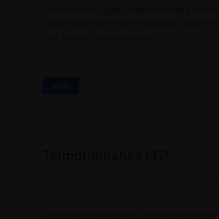
Se il cliente ha oggetti tridimensionali e li v
si può optare anche per il wrapping, il water t
Tutti hanno i loro pro e contro....
Tags:
Corian®
,
Cubicatura
,
Giorgio Bisutti
,
Legno
,
Nylon
,
P
MORE
Termoformatura LFP
By
Redazione Allestire
In
Produzione e progettazione
,
Re
Alcuni dei player della visualcom portano avant