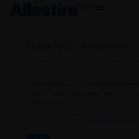
Menu
Fespa 2017 – telegramma
By
Redazione Allestire
In
Produzione e progettazione
,
Re
Un palcoscenico per l’Europa e ben frequentat
durante il quale si può prendere una boccata di 
in anteprima le...
Tags:
3m
,
Aeoon
,
Agfa
,
Apa
,
Avery Dennison
,
B-Flex Italia
,
Mactac
,
Marabu
,
Mimaki
,
Mutoh
,
Oki
,
PBT3.2017
,
Ricoh
,
R