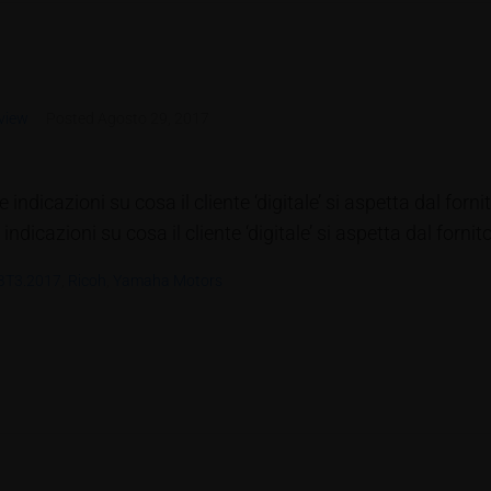
view
Posted
Agosto 29, 2017
indicazioni su cosa il cliente ‘digitale’ si aspetta dal forn
dicazioni su cosa il cliente ‘digitale’ si aspetta dal fornit
BT3.2017
,
Ricoh
,
Yamaha Motors