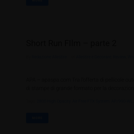
MORE
Short Run FIlm – parte 2
By
Redazione Allestire
In
Allestire e Decorare
,
Review
,
Wra
APA – apaspa.com Tra l’offerta di pellicole out
di stampe di grande formato per la decorazione d
Tags:
2800 High Opacity
,
Air Free FTX System
,
AP/990-WL
MORE