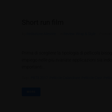
Short run film
By
Redazione Allestire
In
Review
,
Wrap & Style
Posted
Prima di scegliere la tipologia di pellicola bisog
impiego nelle più svariate applicazioni sia indoo
importanti...
Tags:
PBT3.2017
,
Pellicole Calandrate
,
Pellicole Cast
,
Pelli
MORE