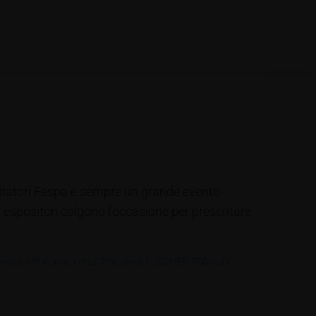
sitatori Fespa è sempre un grande evento
li espositori colgono l’occasione per presentare
Hexis
,
HP
,
Kornit
,
Lotus Transfers
,
LÜSCHER-TSCHUDI
,