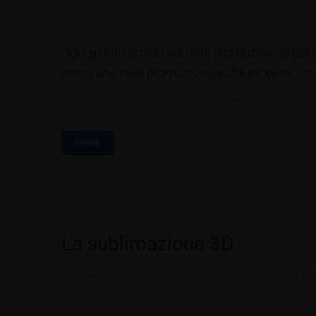
Ogni giorno arriva una mail promozionale per l
arriva una mail promozionale che propone un es
Tags:
Agfa
,
Euroscreen
,
Kunstdünger
,
PBT3.2017
,
VG7
MORE
La sublimazione 3D
By
Redazione Allestire
In
Comunicazione e pubblicità
,
Pr