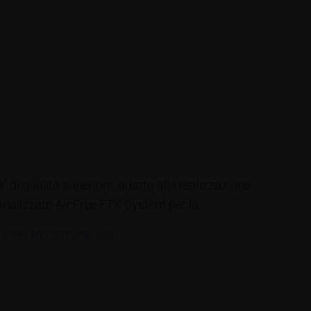
 di qualità superiore, adatto alla realizzazione
analizzato Air Free FTX System per la...
y (HOP)
,
MPI 3000
,
PBT3.2017