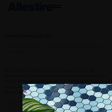
Termoformatura LFP
By
Redazione Allestire
In
Produzione e progettazione
,
Review
Posted
Agosto 8, 2017
Alcuni dei player della visualcom portano avanti da anni gli
inchiostri adatti con tecnologia per la termoformatura: vediamo Efi
e Fuji Efi con la stampante entry level EFI-TM H1625-SD presentata
a Drupa 2016 e gli inchiostri EFI SuperDraw UV Efi propone un
sistema adatto per la produzione con termoformatura. La...
Tags:
Drupa 2016
,
EFI SuperDraw UV Efi
,
EFI-TM H1625-SD
,
Fujifilm
,
PBT3.2017
,
PETG
,
Tismo Products P
,
UV SuperDraw Di EFI