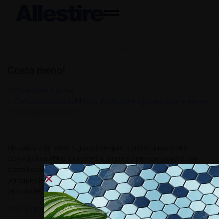
Costa meno!
By
Redazione Allestire
In
Comunicazione e pubblicità
,
Produzione e progettazione
,
Review
Posted
Agosto 23, 2017
Ma vale anche meno. Il gioco è sempre lo stesso a meno che
l’azienda non abbia altri obiettivi strategici per non proporsi con
prezzi bassi Marco Sala di Euroscreen ci ha mostrato alcuni dettagli
per capire le differenze di un roll-up e a cosa guardare per capire il
vero valore....
Tags:
Marco Sala Di Euroscreen
,
PBT3.2017