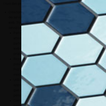
I tuoi dati personali saranno trattati per le seguenti finalità:
Creazione di un account personale necessario per la fruizione
dei servizi offerti dal titolare del trattamento mediante la pagina
web. Tra i vari servizi offerti si possono indicare i seguenti come
servizi principali:
Partecipazione agli eventi formativi e gestione di tutte le
attività a questi connesse: tramite il tuo account potrai
partecipare a eventi come workshop in presenza, live-
webinar, accedere alla mediateca e convegni o altri eventi
proposti dalla nostra azienda;
Riconoscimento dei crediti formativi professionali (ove
previsti dall’evento e se iscritto regolarmente all’Ordine
Professionale di competenza) salvo l’iscrizione avvenuta in
modo corretto e completo;
Utilizzo della live-chat per tue domande e richieste di
approfondimento / chiarimento poste durante l’evento
(per evadere le tue richieste in modo più esaustivo, i tuoi dati
personali dovranno essere comunicati alle aziende relatrici);
Contatto delle aziende partner Decor Lab e di quelle non
partner per richiedere informazioni tecniche o commerciali,