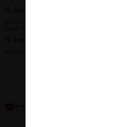
11. Dati di contatto del titolare del trattamento
Ki6-Editori srl con sede legale in via Bruno Buozzi, 12, 39100,
Bolzano – mail
direzione@allestire.online
.
12. Aggiornamenti
Le presenti condizioni sono state pubblicate in data 24/10/2023.
Collaboriamo con