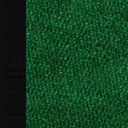
sottoscrizione di clausole contrattuali, hanno fornito adeguate
garanzie sul successivo utilizzo di tali dati per le finalità per le quali i
tuoi dati sono stati ottenuti (richieste di informazioni, richieste di
preventivo, ecc.). I dati non saranno comunicati, ceduti o, in altro
modo, trasferiti ad altri soggetti terzi, senza che gli utenti non ne
siano stati previamente informati e, con il loro consenso, quando ciò
sia richiesto dalla legge. I tuoi dati personali potranno essere
trasmessi e gestiti da imprese di servizio con sede principale extra
UE, in ogni caso nei limiti di legge nonché per le finalità di cui al
punto 3.
Trasmissione dei tuoi dati alle Aziende nell’ambito dei
Workshop/Webinar
: i tuoi dati personali, nel caso in cui tu ti iscriva a
un workshop/webinar Decor Lab, potranno essere trasmessi alle
aziende relatrici presenti. Le aziende che hanno ricevuto i tuoi dati in
conseguenza di questa iscrizione potranno inviarti le informazioni
relative ai prodotti/servizi oggetto del workshop/webinar a cui sei
iscritto. La trasmissione dei tuoi dati così come appena descritta
sarà automatica, sia se sei un nuovo utente che effettua la
registrazione per la prima volta, sia nel caso in cui tu ti iscriva
utilizzando credenziali di accesso di una registrazione che hai