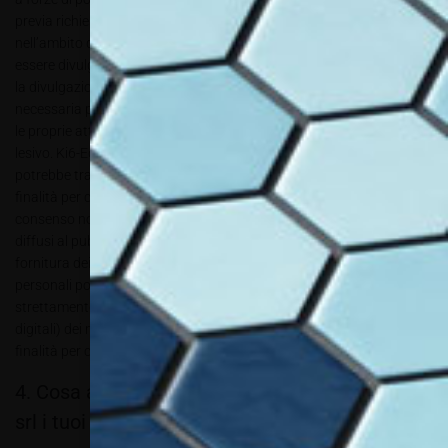
previa richiesta formale da parte di tali soggetti, ad esempio
nell’ambito dei servizi antifrode. I tuoi dati personali potranno
essere divulgati da Ki6-Editori srl nel caso in cui dovesse ritenere che
la divulgazione e la comunicazione a terzi sia ragionevolmente
necessaria per applicare le proprie condizioni d’uso o per proteggere
le proprie attività da danni economici e da qualsiasi altro fatto
lesivo. Ki6-Editori srl in caso di riorganizzazione, fusione o vendita
potrebbe trasferire a terzi i dati personali raccolti e per le specifiche
finalità per cui hai prestato consenso. In tutti questi casi il tuo
consenso non è necessario. I tuoi dati personali potranno essere
diffusi al pubblico solo con il tuo consenso e solo nell’ambito della
fornitura dei servizi resi attraverso i nostri siti web. I tuoi dati
personali potranno essere trasferiti all’estero solo per le finalità
strettamente connesse all’uso / gestione (provider web, servizi
digitali) dei nostri siti web e dei nostri servizi informativi e solo per la
finalità per cui i tuoi dati sono stati ottenuti.
4. Cosa accade se non comunichi a Ki6-Editori
srl i tuoi dati personali completi o corretti