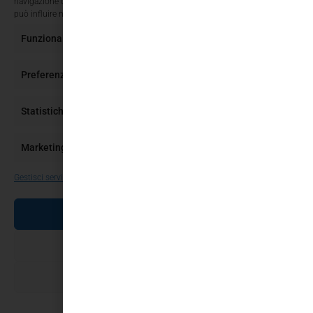
navigazione o ID unici su questo sito. Non acconsentire o ritirare il consenso
può influire negativamente su alcune caratteristiche e funzioni.
Funzionale
Sempre attivo
Preferenze
Statistiche
Marketing
Gestisci servizi
ACCETTA
NEGA
SALVA PREFERENZE
Cookie Policy
Privacy Policy