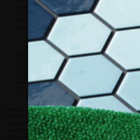
documentazione e altri materiali di tuo interesse;
Ricezione di newsletter informative o notifiche push su
dispositivi mobili che vengono inviate previa iscrizione per
ricevere comunicazioni periodiche per informarti su:
Calendario degli eventi formativi organizzati da noi, eventi
organizzati da aziende partner e/o non partner e
pubblicate sulla nostra pagina web;
Notizie di attualità sulle tematiche principali affrontate da
Decor Lab e Allestire, nonché notizie rilevanti settoriali;
Svolgimento di indagini e ricerche di mercato, aventi lo scopo
di valutare il grado di soddisfazione dei partecipanti ai
seminari;
Dati di accesso (log-in personale) ai singoli eventi ai quali
vorrai partecipare.
Previo tuo consenso, potrai ricevere comunicazioni dalle aziende
partner e non Decor Lab / Allestire per le loro autonome finalità
informative e promozionali: invio – con modalità automatizzate di
contatto (come newsletter e-mail) e tradizionali (cartacee o tramite
telefonate con operatore) – di materiale integrativo relativo ai loro