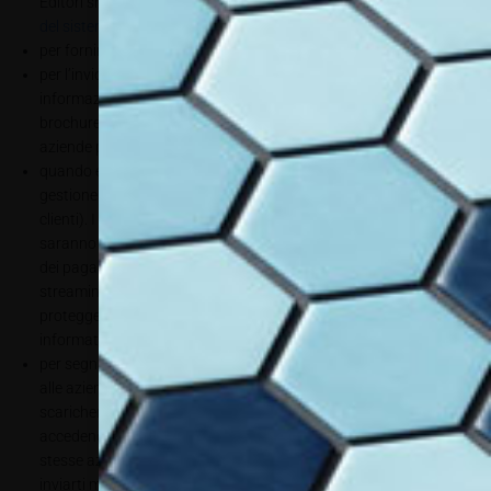
Editori srl; il provider utilizzato è Mailerlite (
qui la privacy policy
del sistema
)
per fornirti i servizi di assistenza;
per l’invio delle tue richieste finalizzate all’ottenimento di
informazioni e alla ricezione di materiale informativo (cataloghi,
brochure, schede tecniche, listini prezzi, ecc.) dalle nostre
aziende partner;
quando effettui un acquisto, per l’elaborazione degli ordini e la
gestione del rapporto commerciale (consegne, fatture, servizio
clienti). I destinatari dei tuoi dati personali, se necessario,
saranno i nostri fornitori di sistemi di pagamento o di sicurezza
dei pagamenti, i nostri fornitori di servizi digitali (webinar, live-
streaming ecc.), i nostri partner. Queste società sono obbligate a
proteggere i tuoi dati e utilizzarli conformemente alla presente
informativa e alle prescrizioni di legge;
per segnalare i tuoi dati di contatto alle nostre aziende partner o
alle aziende ospitate durante i diversi eventi formativi di cui
scaricherai cataloghi, file BIM e CAD o di cui visiterai il sito web
accedendovi dalle nostre e loro pagine web, per permettere alle
stesse aziende, in conformità alla normativa sulla privacy, di
inviarti maggiori informazioni sui prodotti da te consultati;