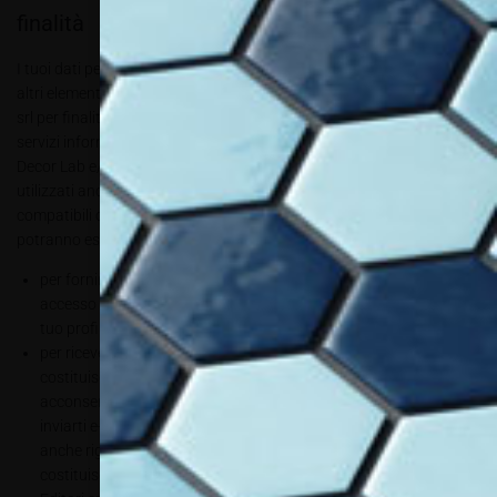
finalità
I tuoi dati personali (dati anagrafici, e-mail, indirizzo, professione e
altri elementi compilati da te) sono raccolti e trattati da Ki6-Editori
srl per finalità strettamente connesse all’uso dei siti web e dei suoi
servizi informativi, con informazioni diffuse a terzi in quanto partner
Decor Lab e/o Allestire. I tuoi dati personali potranno essere
utilizzati anche in altre operazioni di trattamento, comunque
compatibili con tali finalità. In particolare, i tuoi dati personali
potranno essere trattati per le seguenti finalità:
per fornirti funzionalità riservate, nell’ambito dei processi di
accesso al portale, quali la modifica dei tuoi dati di accesso e del
tuo profilo utente;
per ricevere le nostre newsletter, DEM e notifiche push che
costituiscono parte intrinseca dei nostri servizi; pertanto,
acconsentendo al trattamento dei tuoi dati Ki6-Editori srl potrà
inviarti e-mail e notifiche push contenenti informazioni tecniche
anche riguardanti aziende terze. Tali invii sui diversi canali digitali
costituiscono parte integrante dei servizi resi disponibili da Ki6-