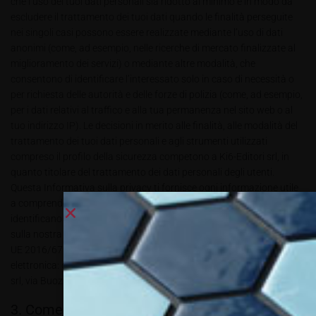
che l’uso dei tuoi dati personali sia ridotto al minimo e in modo da
escludere il trattamento dei tuoi dati quando le finalità perseguite
nei singoli casi possono essere realizzate mediante l’uso di dati
anonimi (come, ad esempio, nelle ricerche di mercato finalizzate al
miglioramento dei servizi) o mediante altre modalità, che
consentono di identificare l’interessato solo in caso di necessità o
per richiesta delle autorità e delle forze di polizia (come, ad esempio,
per i dati relativi al traffico e alla tua permanenza nel sito web o al
tuo indirizzo IP). Le decisioni in merito alle finalità, alle modalità del
trattamento dei tuoi dati personali e agli strumenti utilizzati
compreso il profilo della sicurezza competono a Ki6-Editori srl, in
quanto titolare del trattamento dei dati personali degli utenti.
Questa Informativa sulla privacy ti fornisce ogni informazione utile
a comprendere come raccogliamo ed usiamo le informazioni che
identificano gli utenti dei nostri siti web. Per ogni altra informazione
sulla nostra Privacy Policy o per esercitare i diritti previsti del Reg.
UE 2016/679 puoi inviare richiesta al seguente indirizzo di posta
elettronica: direzione@allestire.online oppure via posta a Ki6-Editori
srl, via Buozzi, 12, 39100, Bolzano.
3. Come usiamo i dati personali e per quali