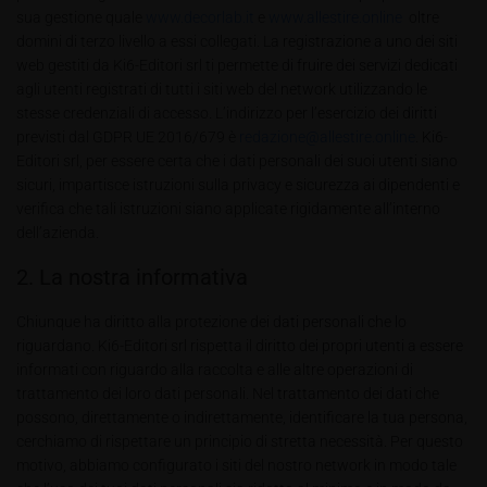
sua gestione quale
www.decorlab.it
e
www.allestire.online
oltre
domini di terzo livello a essi collegati. La registrazione a uno dei siti
web gestiti da Ki6-Editori srl ti permette di fruire dei servizi dedicati
agli utenti registrati di tutti i siti web del network utilizzando le
stesse credenziali di accesso. L’indirizzo per l’esercizio dei diritti
previsti dal GDPR UE 2016/679 è
redazione@allestire.online
. Ki6-
Editori srl, per essere certa che i dati personali dei suoi utenti siano
sicuri, impartisce istruzioni sulla privacy e sicurezza ai dipendenti e
verifica che tali istruzioni siano applicate rigidamente all’interno
dell’azienda.
2. La nostra informativa
Chiunque ha diritto alla protezione dei dati personali che lo
riguardano. Ki6-Editori srl rispetta il diritto dei propri utenti a essere
informati con riguardo alla raccolta e alle altre operazioni di
trattamento dei loro dati personali. Nel trattamento dei dati che
possono, direttamente o indirettamente, identificare la tua persona,
cerchiamo di rispettare un principio di stretta necessità. Per questo
motivo, abbiamo configurato i siti del nostro network in modo tale