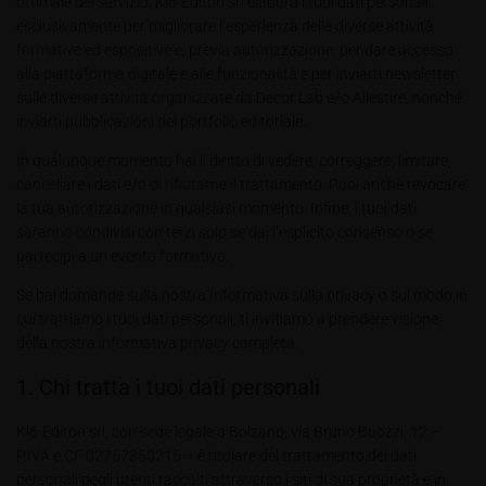
ottimale del servizio, Ki6-Editori srl elabora i tuoi dati personali
esclusivamente per migliorare l’esperienza delle diverse attività
formative ed espositive e, previa autorizzazione, per dare accesso
alla piattaforma digitale e alle funzionalità e per inviarti newsletter
sulle diverse attività organizzate da Decor Lab e/o Allestire, nonché
inviarti pubblicazioni del portfolio editoriale.
In qualunque momento hai il diritto di vedere, correggere, limitare,
cancellare i dati e/o di rifiutarne il trattamento. Puoi anche revocare
la tua autorizzazione in qualsiasi momento. Infine, i tuoi dati
saranno condivisi con terzi solo se dai l’esplicito consenso o se
partecipi a un evento formativo.
Se hai domande sulla nostra Informativa sulla privacy o sul modo in
cui trattiamo i tuoi dati personali, ti invitiamo a prendere visione
della nostra informativa privacy completa.
1. Chi tratta i tuoi dati personali
Ki6-Editori srl, con sede legale a Bolzano, via Bruno Buozzi, 12 –
P.IVA e CF 02757850215 – è titolare del trattamento dei dati
personali degli utenti raccolti attraverso i siti di sua proprietà e in