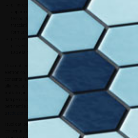
ai fini della comunicazione, all’ordine professionale di
appartenenza, del periodo di partecipazione alla formazione. Il
tempo di partecipazione a workshop e live-webinar saranno
tracciati a livello temporale ai fini del conferimento dei crediti
formativi da parte dell’ordine medesimo;
per consentire la pubblicazione di foto e video realizzati durante
gli eventi sui canali Decor Lab, Allestire e quelli dei partner Decor
Lab e la diretta in live-streaming
I tuoi dati personali sono trattati prevalentemente in formato
elettronico. I tuoi dati personali saranno conservati nella forma che
consenta la tua identificazione per il tempo strettamente necessario
alla finalità per cui i dati sono stati raccolti e successivamente
trattati e, in ogni caso, entro i limiti di legge. Per garantire che i tuoi
dati personali siano sempre esatti e aggiornati, o comunque
pertinenti e completi, ti preghiamo di segnalarci ogni modifica
a
redazione@allestire.online
.
I tuoi dati personali non saranno comunicati a terzi per scopi non
consentiti dalla legge. Inoltre, i tuoi dati potranno essere comunicati
a forze di polizia o all’autorità giudiziaria, in conformità alla legge e