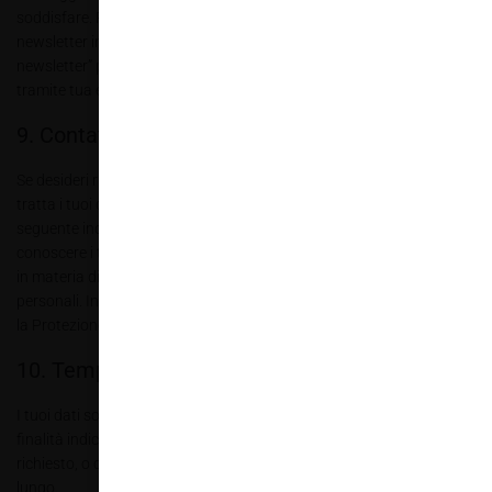
soddisfare. Potrai revocare l’iscrizione all’invio periodico delle nostre
newsletter in qualsiasi momento tramite il link “Cancellati dalla
newsletter” presente in calce di tutte le comunicazioni inviate
tramite tua esplicita richiesta.
9. Contatti
Se desideri ricevere maggiori informazioni su come Ki6-Editori srl
tratta i tuoi dati personali, ti preghiamo di scrivere una e-mail al
seguente indirizzo di posta elettronica
direzione@allestire.online
per
conoscere i tuoi diritti ed essere sempre aggiornato sulla normativa
in materia di tutela delle persone rispetto al trattamento dei dati
personali. Inoltre ti consigliamo di visitare il sito web del Garante per
la Protezione dei Dati Personali all’indirizzo
www.garanteprivacy.it
.
10. Tempi di conservazione
I tuoi dati sono conservati per il tempo necessario a perseguire le
finalità indicate nella presente informativa privacy, salvo che non sia
richiesto, o consentito dalla legge, un periodo di conservazione più
lungo.