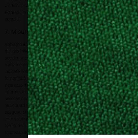
workshop/webinar, potrebbero essere gestite da aziende con sede
extra UE, in ogni caso nei limiti di legge nonché per le finalità di cui al
punto 3.
7. Misure di sicurezza
Abbiamo adottato delle misure di sicurezza in modo da ridurre al
minimo i rischi di distruzione, diffusione illecita o di perdita, anche
accidentale, dei dati stessi, di accesso non autorizzato o di
trattamento non consentito o non conforme alle finalità di raccolta
indicate nella nostra informativa sulla privacy. Tuttavia Ki6-Editori
srl non può garantire ai propri utenti che le misure adottate per la
sicurezza del sito web e della trasmissione dei dati e delle
informazioni limitino o escludano totalmente qualsiasi rischio di
accesso non consentito o di dispersione dei dati. Ti consigliamo di
assicurarti che il tuo computer sia dotato di dispositivi software
adeguati alla protezione della trasmissione in rete di dati, sia in
entrata sia in uscita (come sistemi antivirus aggiornati) e che il tuo
fornitore di servizi internet abbia adottato misure idonee per la
sicurezza della trasmissione di dati in rete.