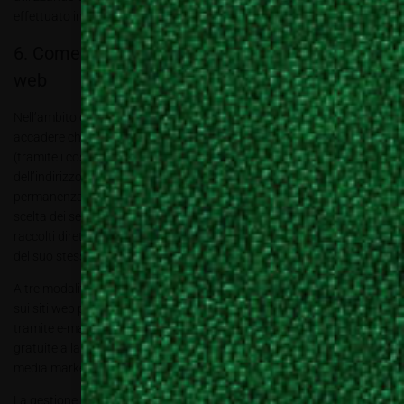
effettuato in precedenza.
6. Come raccogliamo i tuoi dati sui nostri siti
web
Nell’ambito dell’uso e della navigazione dei nostri siti web, può
accadere che alcuni dati personali siano raccolti automaticamente
(tramite i cosiddetti cookies), come, ad esempio, nel caso di raccolta
dell’indirizzo IP dell’utente e altre informazioni relative alla
permanenza sul sito web o alle preferenze espresse dall’utente nella
scelta dei servizi offerti dal sito. Queste informazioni e dati sono
raccolti direttamente e automaticamente dal sito web come parte
del suo stesso funzionamento.
Altre modalità di raccolta dati sono, oltre al modulo di registrazione
sui siti web per i diversi servizi, i pulsanti di condivisione, il contatto
tramite e-mail diretta, il contatto telefonico, richieste di copie
gratuite alla rivista Allestire, abbonamenti o le attività di social
media marketing.
La gestione dei tuoi dati personali, nonché le iscrizioni e le visioni di