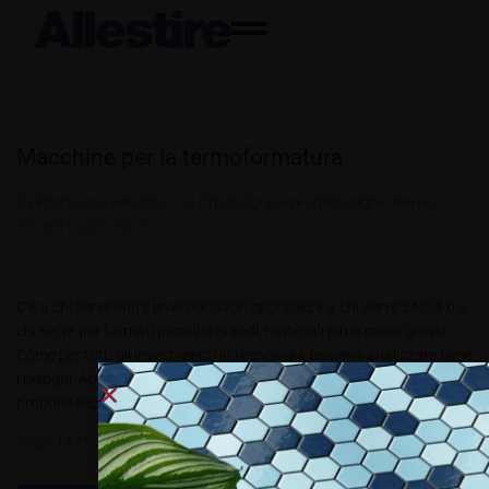
Macchine per la termoformatura
By
Redazione Allestire
In
Produzione e progettazione
,
Review
Posted
Luglio 25, 2017
C’è a chi serve entry level per lavori sporadici e a chi serve 24/24 o a
chi serve per formati piccoli o grandi, materiali più o meno grossi
Come per tutti gli investimenti in tecnologia bisogna analizzare bene
i bisogni. Abbiamo analizzato il portafoglio della Formech che
propone tecnologia di...
Tags:
1372
,
508DT
,
508FS
,
Compac Mini
,
Formech
,
PBT3.2017