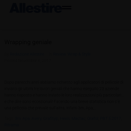
Wrapping geniale
By
Redazione Allestire
In
Review
,
Wrap & Style
Posted
Novembre 8, 2017
Dopo parecchi anni abbiamo richiesto agli applicatori di pellicole di
inviarci gli ultimi tre lavori geniali che hanno eseguito 23 aziende
hanno risposto e hanno inviato le loro realizzazioni più particolari…
e che dire sono eccezionali! Facendo una breve statistica non c’è
una pellicola che prevale sull’altra, infatti 3m, Apa,...
Tags:
3m
,
Apa
,
Avery
,
Grafityp
,
Hexis
,
Mactac
,
Orafol
,
PBT 5.2017
,
Ritrama