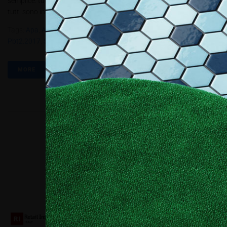
semplice: tutti possono diventare wrappatori, ma, attenzione, non
tutti sono in grado di creare dei lavori ad hoc. Come in tutti i...
Tags:
Apa
,
Avery
,
Blu Sign
,
Dueci Grafica
,
Euroscreen
,
Hexis
,
Pbt2.2017
,
Siner
,
Spandex
MORE
Collaboriamo con