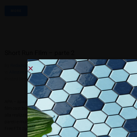
MORE
Short Run FIlm – parte 2
By
Redazione Allestire
In
Allestire e Decorare
,
Review
,
Wrap & Style
Posted
Settembre 5, 2017
APA – apaspa.com Tra l’offerta di pellicole outdoor, AP/990-WL è un
film cast bianco lucido tipo “murales” di qualità superiore, adatto
alla realizzazione di stampe di grande formato per la decorazione di
pareti e muri irregolari. Il film è dotato di un adesivo canalizzato Air
Free FTX System per la...