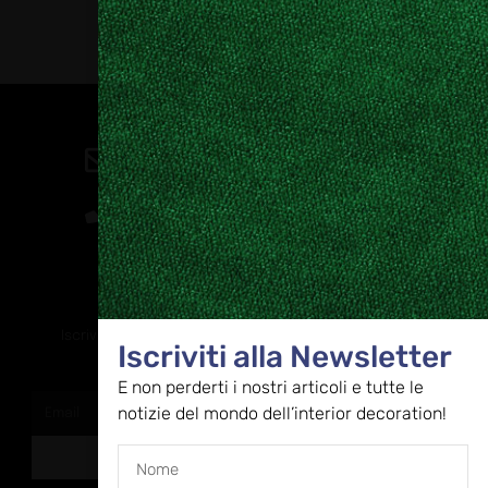
Contatti
direzione@allestire.online
0471 366087
Rimaniamo in contatto
Iscriviti alla nostra newsletter per ricevere tutti gli ultimi
Iscriviti alla Newsletter
aggiornamenti
E non perderti i nostri articoli e tutte le
notizie del mondo dell’interior decoration!
ISCRIVITI