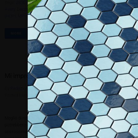
Tags:
2800 High Opacity
,
Air Free FTX System
,
AP/990-WL
,
Apa
,
Avery
,
Decorkrome
,
Dueci
,
Eko Print
,
Hexis
,
Inkjet 3000 High Opacity
(HOP)
,
MPI 3000
,
PBT3.2017
MORE
Mi improvviso Wrappatore!
By
Redazione Allestire
In
Review
,
Wrap & Style
Posted
Maggio 24, 2017
Meglio di no! Si salvi chi può dai decoratori improvvisati; cosa
potrebbero combinare sulla mia auto? Graffi, bolle….un lavoro
approssimativo… La decorazione tramite pellicole è a primo acchito