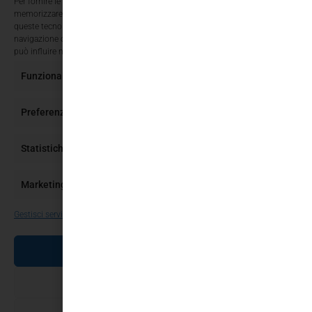
Per fornire le migliori esperienze, utilizziamo tecnologie come i cookie per
memorizzare e/o accedere alle informazioni del dispositivo. Il consenso a
queste tecnologie ci permetterà di elaborare dati come il comportamento di
navigazione o ID unici su questo sito. Non acconsentire o ritirare il consenso
può influire negativamente su alcune caratteristiche e funzioni.
Funzionale
Sempre attivo
Preferenze
Statistiche
Marketing
Gestisci servizi
ACCETTA
NEGA