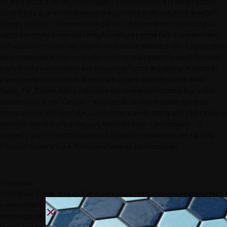
Un’altra tecnica per decorare oggetti tridimensionali è la sublimazione
3D. Si tratta di un procedimento che permette la decorazione di oggetti,
stampi, prototipi tridimensionali già finiti. Il procedimento tecnico può
sembrare molto simile alla termoformatura perché tutti e due lavorano
con vacuum e calore. Ma diverso è il punto di partenza: con il primo parto
da un materiale a foglio precedentemente stampato che viene formato
tramite calore e pressione per ottenere la forma desiderata. Il secondo
invece mi da la possibilità di decorare oggetti tridimensionali solidi –
Nylon, Pet, Corian, legno, plastica e altri materiali resistenti fino a una
temperatura di 160°Celsius – avvolgendo un film precedentemente
stampato con inchiostri dye sublimation tramite stampanti inkjet piezo e
termoformabile tramite vacuum, trasmettendo – sublimando – il
soggetto grafico tramite calore sul soggetto tridimensionale. La ditta
Policrom Screens S.p.A. fornisce i materiali e le tecnologie.
Il materiale
Il materiale Polijet 3D è un film in poliestere termoformabile metallizzato
e pre-trattato per renderlo stampabile con inchiostri sublimatici e
tecnologia inkjet; il trattamento consente, dopo la stampa, di trasferire