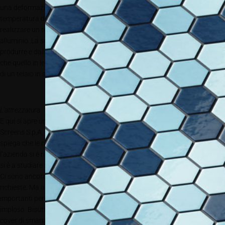
una deformazione durante il processo di sublimazione – per via della
temperatura di oltre 100° e la pressione del sotto vuoto – bisogna
realizzare un telaio di sostegno che potrebbe essere in legno o in
alluminio. La scelta del materiale viene preso in base ai quantitavi da
produrre e dalla velocità di produzione che bisogna raggiungere. Certo
che quello in legno avrà un costo minore ma è anche meno performante
di un telaio in alluminio rivestito di silicone.
L’attrezzatura
E qui si apre una grande incognita. Giorgio Bisutti, titolare della Policrom
Screens S.p.A.
spiega che le macchine finora proposte erano della Almagesto srl. Ma
l’azienda si è ritirata dalla produzione di forni per termoformatura e ora
si è a studiare soluzioni alternative con altri partner tecnologici.
Ci sono ancora alcuni forni in magazzino per soddisfare imminenti
richieste. Ma anche qui bisogna iniziare a fare delle valutazioni
importanti perché il mercato della sublimazione 3D in questi ultimi anni è
imploso. Bisutti spiega: ”il grande business della sublimazione su p.e.
cover di smartphone – quella dei grandi quantitativi si intende – si è