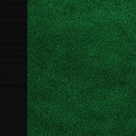
Il filone delle cover per smartphone si è prosciugato. Fino a poco tempo
fa sembrava un mercato interminabile – e lo è in effetti – ma la
produzione viene spostata in paesi con minor costi di mano d’opera.
Quindi la strada per un azienda europea finisce qui. Ribadiamo:
bisognerebbe ragionare in modo strategico. Non è la sola tecnologia a
portare a buon termine un progetto. Ci vogliono idee nuove o prodotti
reinventati e presentati in altra forma. Ci vuole coraggio per decidere e ci
vuole la follia per intraprendere percorsi diversi dalla concorrenza. Tutto
questo è abbinato a un grande rischio. Ma fare impresa è rischio…
altrimenti lo farebbero tutti!
Hs/ki6
policrom.it