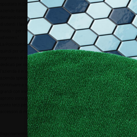
spostato in Cina avendo costi di produzione minori. Rimane ben poco per
aziende italiane se non si sono creati la loro nicchia per produzioni on-
demand come la cover singola o le 2, 3 o 10 cover per un gruppo ristretto
di utenti. I lavori corporate – la banca, l’azienda industriale, il marchio di
moda – per centianai o migliaia di copie solitamente vengono svolti
all’estero.”
La Policrom Screens S.p.A. consiglia per una tecnologia entry-level –
quindi per un operatore che vorrebbe fare i primi passi in questo
segmento di mercato – i forni della ditta cinese Sun Fly con macchinari
dedicati per varie tipologie di applicazioni. Per macchine industriali
l’azienda é in stretta collaborazione tecnica con Orma Macchine –
azienda specializzata nella produzione di presse industriali – per
continuare a soddisfare la corrente richiesta. Si tratta di macchinari più
grandi con investimenti a partire da 30.000 Euro. Ma i mercati che si
aprono sono parecchi: potrebbe essere il servizio di personalizzazione
conto terzi per l’industria o la realizzazione di un linea individuale per
accessori di moto, auto, arredo, moda.
Ragionamento finale