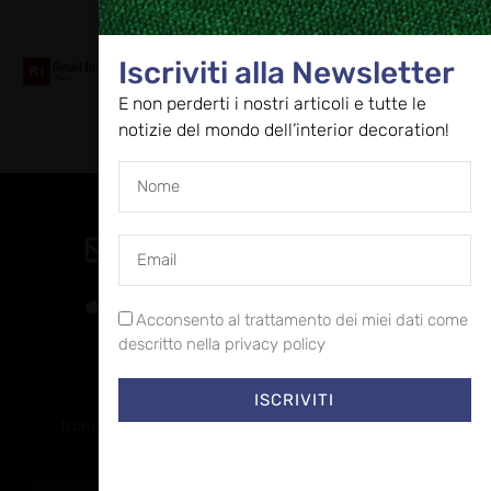
Collaboriamo con
Iscriviti alla Newsletter
E non perderti i nostri articoli e tutte le
notizie del mondo dell’interior decoration!
Contatti
direzione@allestire.online
0471 366087
Acconsento al trattamento dei miei dati come
descritto nella privacy policy
ISCRIVITI
Rimaniamo in contatto
Iscriviti alla nostra newsletter per ricevere tutti gli ultimi
aggiornamenti