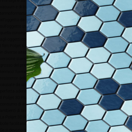
l’immagine su un oggetto di qualsiasi forma, grazie ad un processo di
vacuum e di trasferimento termico tra i 140° e 160° Celsius. La
termoformatura serve per garantire la perfetta aderenza del film
all’oggetto da stampare, e quindi il perfetto trasferimento della stampa
sull’oggetto stesso, con una resa qualitativa nettamente superiore a
quella conseguibile con una carta transfer per la sua perfetta aderenza
agli oggetti con forme irregolari e con fessure sottili.
I film Polijet sono disponibili in rotoli da 40 metri o in scatole da 100 fogli
in diverse altezze standard e ce ne sono di 4 tipologie. Il Polijet 3D è la
versione standard mentre il 3D 200 con uno spessore di 200 micron è più
grosso del primo. Una carta transfer durante il processi di ‘avvolgimento
termico’ formerebbe facilmente pieghe. Il film Polijet 3D 200, il più
resistente della gamma, ha le caratteristiche per evitare eventuali rotture
causate da spigoli e asperità durante la messa sotto vuoto ottendo una
perfetta aderenza agli oggetti da decorare.
Il Polijet 3D Plus è indicato per un’asciugatura istantanea e inferiore
consumo di inchiostro rispetto alle altre versioni ma è anche adatto per
ambienti di lavoro con molta umidità.
La Polijet 3D RS invece riduce al minimo la possibilità di formazione di
bolle facilitando la fuoriuscita dell’aria.
Se si devono decorare oggetti delicati come p.e.un casco che subirebbe