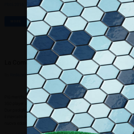
Pbt5.2016
,
Rir
,
Trend
MORE
La Comunicazione Visiva in fiera
By
Redazione Allestire
In
Review
Posted
Ottobre 11, 2016
Più marchi, più sinergie, più internazionalità. Sotto i riflettori oltre
350 player del settore. Dal 13 al 15 ottobre 2016 - Fiera Milano Rho
Due padiglioni per 3 giorni interi dedicati alla fiera internazionale per
il mercato della Comunicazione Visiva: Viscom Italia 2016. “Con la
nuova edizione di Viscom Italia...