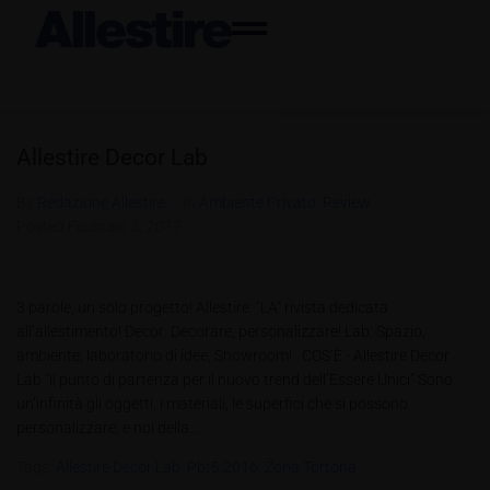
Allestire Decor Lab
By
Redazione Allestire
In
Ambiente Privato
,
Review
Posted
Febbraio 3, 2017
3 parole, un solo progetto! Allestire: “LA” rivista dedicata
all’allestimento! Decor: Decorare, personalizzare! Lab: Spazio,
ambiente, laboratorio di idee, Showroom! COS’È - Allestire Decor
Lab “ll punto di partenza per il nuovo trend dell’Essere Unici” Sono
un’infinità gli oggetti, i materiali, le superfici che si possono
personalizzare, e noi della...
Tags:
Allestire Decor Lab
,
Pbt5.2016
,
Zona Tortona