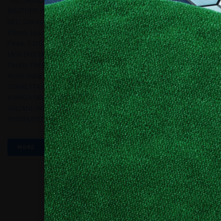
Tags:
ABBOINCISION
,
ARK DISPLAY
,
B-Flex Italia
,
Bompan
,
BROTHER INTERNATIONALE
,
Bui Giordano
,
Canon
,
Cielle
,
COLOR-
DEC
,
Colorcopy
,
COVER STYL’
,
DALTEX
,
Depositphotos
,
Durst
,
Elitron
,
Epson
,
EURMOMA
,
Euroscreen
,
Eurotech
,
FENIX DIGITAL
,
Flexa
,
G.D.C.
,
GERA
,
GRAPHIC REPORT
,
Guandong
,
HP
,
IL PUNTO
,
MCA DIGITAL SRL
,
Memo
,
MONTI ANTONIO
,
Mst
,
MYLITELEd
,
Oki
,
Packly
,
Pbt5.2016
,
PICO SRL
,
PRINTRACE
,
PROMART DESIGN SRL
,
Ricoh Italia
,
Roland DG
,
Saati
,
Sei Laser
,
Shock Line Srl
,
SMIT DI
TORRETTA G
,
SOFTEAM SRL
,
Spandex Italia
,
SPRINT24
,
STUDIO
AURIGA SRL
,
T-SHIRT MAKERS SRL
,
Trend Srl
,
Ultima Displays
,
VALIANI SRL
,
VG7 BY VAMPIGROUP SRL
,
Worklinestore
,
ZÜND
SYSTEMTECHNIK AG
MORE