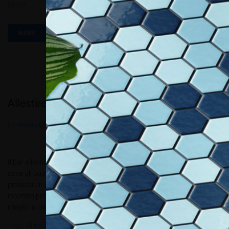
Syma
MORE
Allestire Decor Bar
By
Redazione Allestire
In
Review
Posted
Novembre 16, 2016
Il bar allestito dagli operatori del settore della Comunicazione Visiva,
dove gli oggetti esposti vengono venduti! IL CONCETTO – Un tuo
prodotto in primo piano! Allestire Decor Bar è un’occasione di
incontro per trasmettere al cliente finale idee per poter esprimere al
meglio la creatività. Allestire Decor Bar è un...
Tags:
AllestireDecorBar
,
Bellelli
,
Brugnera
,
Comixando
,
Digiprint
,