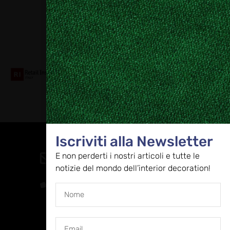
Collaboriamo con
Iscriviti alla Newsletter
Contatti
E non perderti i nostri articoli e tutte le
direzione@allestire.online
notizie del mondo dell’interior decoration!
0471 366087