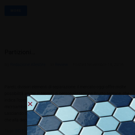
MORE
Partizioni…
By
Redazione Allestire
In
Review
Posted
Novembre 18, 2016
Pareti, divisori elementi di separazione: il mercato oggi offre molte
possibilità anche in termini di personalizzazione Brutto termine, che
indica l’operazione di suddividere lo spazio per creare
microambienti, di solito attraverso setti temporanei o fissi.
Lasciando da parte le opere “fisse”, che appartengono più all’edilizia
che alla decorazione di interni...
Tags:
BD Expo
,
Crossmetal
,
Mero
,
Modular
,
Octanorm
,
Pbt5.2016
,