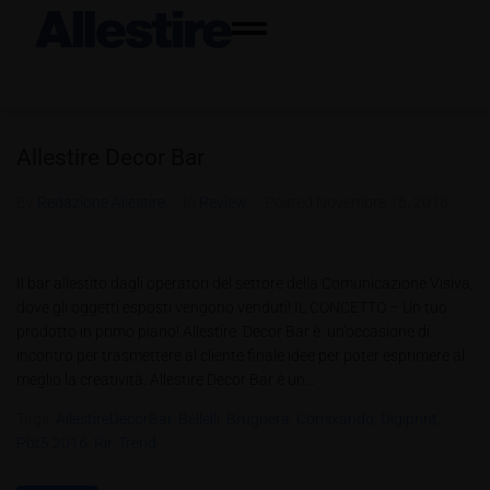
Allestire Decor Bar
By
Redazione Allestire
In
Review
Posted
Novembre 16, 2016
Il bar allestito dagli operatori del settore della Comunicazione Visiva,
dove gli oggetti esposti vengono venduti! IL CONCETTO – Un tuo
prodotto in primo piano! Allestire Decor Bar è un’occasione di
incontro per trasmettere al cliente finale idee per poter esprimere al
meglio la creatività. Allestire Decor Bar è un...
Tags:
AllestireDecorBar
,
Bellelli
,
Brugnera
,
Comixando
,
Digiprint
,
Pbt5.2016
,
Rir
,
Trend