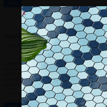
MORE
Dopo un mese e mezzo…o poco più
By
Redazione Allestire
In
Review
Posted
Ottobre 26, 2016
Un buonissimo risultato per un progetto così innovativo e originale
Siamo partiti con il progetto Allestire Decor Bar a inizio giugno, dopo
neanche una settimana abbiamo venduto due prodotti, e riscosso
molta curiosità nei clienti del Bar Bistrò Museion. Un inizio come si
vuol dire con il botto… Siamo riusciti...
Tags:
AllestireDecorBar
,
Gemanco Design
,
PBT4.2016
,
Trend Srl
MORE