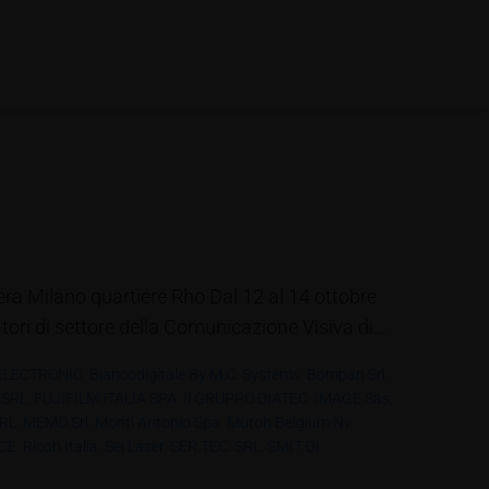
iera Milano quartiere Rho Dal 12 al 14 ottobre
ori di settore della Comunicazione Visiva di...
ELECTRONIC
,
Biancodigitale By M.C. Systems
,
Bompan Srl
,
 SRL
,
FUJIFILM ITALIA SPA
,
Il GRUPPO DIATEC
,
IMAGE Sas
,
SRL
,
MEMO Srl
,
Monti Antonio Spa
,
Mutoh Belgium Nv
,
CE
,
Ricoh Italia
,
Sei Laser
,
SER.TEC. SRL
,
SMIT DI