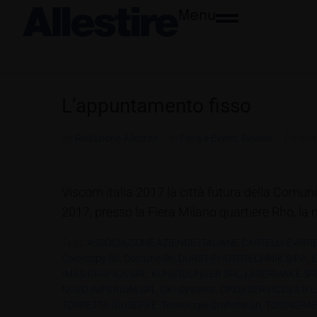
Menu
L’appuntamento fisso
By
Redazione Allestire
In
Fiera e Eventi
,
Review
Poste
Viscom italia 2017 la città futura della Comuni
2017, presso la Fiera Milano quartiere Rho, la 
Tags:
ASSOCIAZIONE AZIENDE ITALIANE CARTELLI E ARREDI
Colorcopy Srl
,
Doc Line Srl
,
DURST PHOTOTECHNIK S.P.A
,
E
IMAS GRAFICA SRL
,
KUNSTDÜNGER SRL
,
LASERMAKE SR
NOVO IMPERIUM SRL
,
OKI Systems
,
OPEN SERVICES S.R.L
TORRETTA GIUSEPPE
,
Tecnologie Grafiche Srl
,
TOSINGRAF