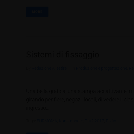
MORE
Sistemi di fissaggio
By
Redazione Allestire
In
Produzione e progettazione
,
Re
Una bella grafica, una stampa accattivante: ma 
girando per fiere, negozi, locali, di vedere il cl
ingresso,...
Tags:
EURMOMA
,
Kunstdünger
,
Pbt2.2017
,
Pixfix