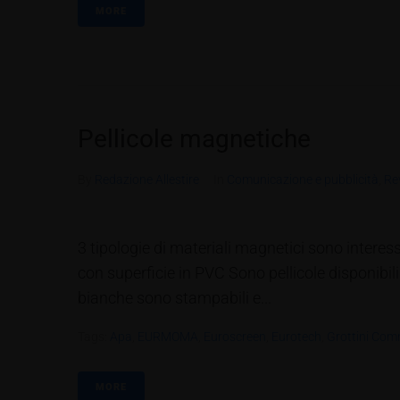
MORE
Pellicole magnetiche
By
Redazione Allestire
In
Comunicazione e pubblicità
,
Re
3 tipologie di materiali magnetici sono interess
con superficie in PVC Sono pellicole disponibili 
bianche sono stampabili e...
Tags:
Apa
,
EURMOMA
,
Euroscreen
,
Eurotech
,
Grottini Com
MORE