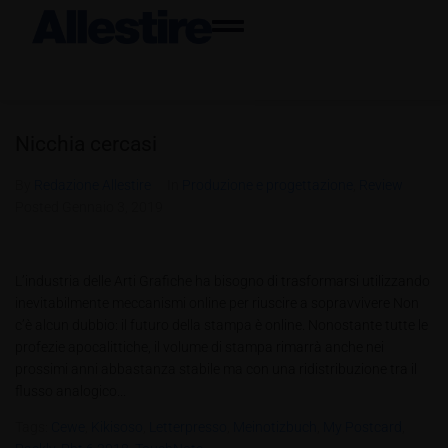
Nicchia cercasi
By
Redazione Allestire
In
Produzione e progettazione
,
Review
Posted
Gennaio 3, 2019
L’industria delle Arti Grafiche ha bisogno di trasformarsi utilizzando
inevitabilmente meccanismi online per riuscire a sopravvivere Non
c’è alcun dubbio: il futuro della stampa è online. Nonostante tutte le
profezie apocalittiche, il volume di stampa rimarrà anche nei
prossimi anni abbastanza stabile ma con una ridistribuzione tra il
flusso analogico...
Tags:
Cewe
,
Kikisoso
,
Letterpresso
,
Meinotizbuch
,
My Postcard
,