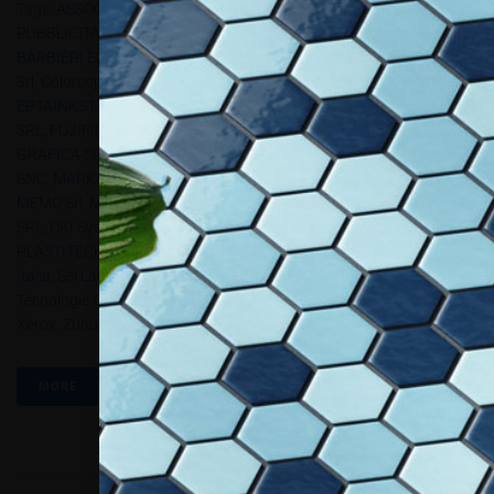
Tags:
ASSOCIAZIONE AZIENDE ITALIANE CARTELLI E ARREDI
PUBBLICITARI (A.I.C.A.P.)
,
AWservice
,
B-FLEX ITALIA S.R.L.
,
BARBIERI ELECTRONIC
,
Biancodigitale By M.C. Systems
,
Bompan
Srl
,
Colorcopy Srl
,
Doc Line Srl
,
DURST PHOTOTECHNIK S.P.A
,
Epson
,
EPTAINKS Digital
,
EURMOMA
,
EUROSCREEN SRL
,
Eurotech
,
FLEXA
SRL
,
FUJIFILM ITALIA SPA
,
Il GRUPPO DIATEC
,
IMAGE Sas
,
IMAS
GRAFICA SRL
,
KUNSTDÜNGER SRL
,
LASERMAKE SRL
,
LV DECORS
SNC
,
MARKET SCREENTYPOGRAPHIC SRL
,
MCA DIGITAL SRL
,
MEMO Srl
,
Monti Antonio Spa
,
Mutoh Belgium Nv
,
NOVO IMPERIUM
SRL
,
OKI Systems
,
OPEN SERVICES S.R.L.
,
Packly
,
PICO SRL
,
PLASTITECH S.r.l.
,
POSTERMAP / GESTED
,
PRINTRACE
,
Ricoh
Italia
,
Sei Laser
,
SER.TEC. SRL
,
SMIT DI TORRETTA GIUSEPPE
,
Tecnologie Grafiche Srl
,
TOSINGRAF SRL
,
Trend
,
VALIANI SRL
,
VG7
,
Xerox
,
Zünd
MORE