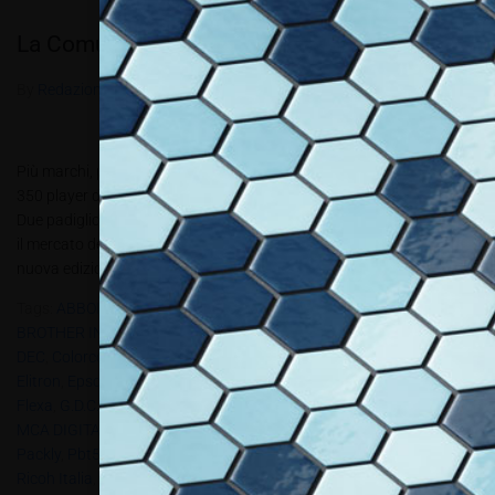
La Comunicazione Visiva in fiera
By
Redazione Allestire
In
Review
Posted
Ottobre 11, 2016
Più marchi, più sinergie, più internazionalità. Sotto i riflettori oltre
350 player del settore. Dal 13 al 15 ottobre 2016 - Fiera Milano Rho
Due padiglioni per 3 giorni interi dedicati alla fiera internazionale per
il mercato della Comunicazione Visiva: Viscom Italia 2016. “Con la
nuova edizione di Viscom Italia...
Tags:
ABBOINCISION
,
ARK DISPLAY
,
B-Flex Italia
,
Bompan
,
BROTHER INTERNATIONALE
,
Bui Giordano
,
Canon
,
Cielle
,
COLOR-
DEC
,
Colorcopy
,
COVER STYL’
,
DALTEX
,
Depositphotos
,
Durst
,
Elitron
,
Epson
,
EURMOMA
,
Euroscreen
,
Eurotech
,
FENIX DIGITAL
,
Flexa
,
G.D.C.
,
GERA
,
GRAPHIC REPORT
,
Guandong
,
HP
,
IL PUNTO
,
MCA DIGITAL SRL
,
Memo
,
MONTI ANTONIO
,
Mst
,
MYLITELEd
,
Oki
,
Packly
,
Pbt5.2016
,
PICO SRL
,
PRINTRACE
,
PROMART DESIGN SRL
,
Ricoh Italia
,
Roland DG
,
Saati
,
Sei Laser
,
Shock Line Srl
,
SMIT DI