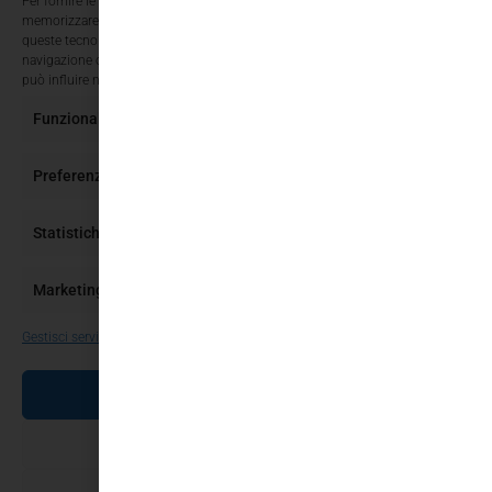
Per fornire le migliori esperienze, utilizziamo tecnologie come i cookie per
memorizzare e/o accedere alle informazioni del dispositivo. Il consenso a
queste tecnologie ci permetterà di elaborare dati come il comportamento di
navigazione o ID unici su questo sito. Non acconsentire o ritirare il consenso
può influire negativamente su alcune caratteristiche e funzioni.
Funzionale
Sempre attivo
Preferenze
Statistiche
Marketing
Gestisci servizi
ACCETTA
NEGA