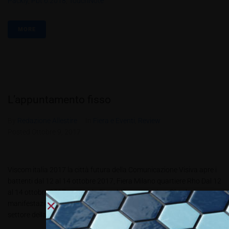
Packly
,
Pbt 6.2018
,
TouchNote
MORE
L’appuntamento fisso
By
Redazione Allestire
In
Fiera e Eventi
,
Review
Posted
Ottobre 9, 2017
Viscom italia 2017 la città futura della Comunicazione Visiva apre i
battenti dal 12 al 14 ottobre 2017, Fiera Milano quartiere Rho Dal 12
al 14 ottobre 2017, presso la Fiera Milano quartiere Rho, la
manifestazione italiana che da 29 anni permette agli operatori di
settore della Comunicazione Visiva di...