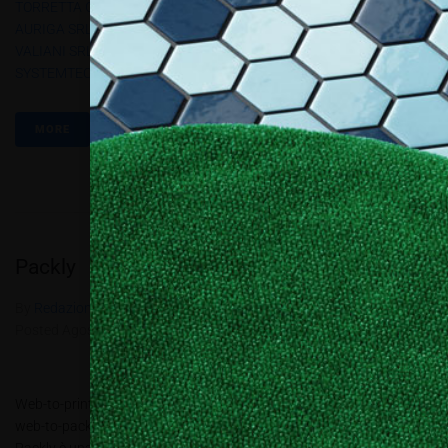
TORRETTA G
,
SOFTEAM SRL
,
Spandex Italia
,
SPRINT24
,
STUDIO
AURIGA SRL
,
T-SHIRT MAKERS SRL
,
Trend Srl
,
Ultima Displays
,
VALIANI SRL
,
VG7 BY VAMPIGROUP SRL
,
Worklinestore
,
ZÜND
SYSTEMTECHNIK AG
MORE
Packly
By
Redazione Allestire
In
Produzione e progettazione
,
Review
Posted
Agosto 12, 2016
Web-to-print è un termine ampio. Con Packly parliamo di un servizio
web-to-pack che definisce in modo univoco il prodotto: il packaging