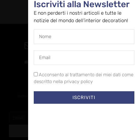
Iscriviti alla Newsletter
E non perderti i nostri articoli e tutte le
notizie del mondo dell’interior decoration!
Contatti
direzione@allestire.online
0471 366087
Acconsento al trattamento dei miei dati come
descritto nella privacy policy
Rimaniamo in contatto
Iscriviti alla nostra newsletter per ricevere tutti gli ultimi
ISCRIVITI
aggiornamenti
ISCRIVITI