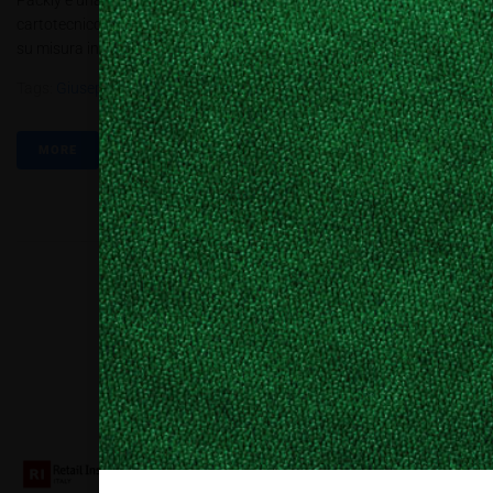
Packly è una internet startup focalizzata sul mondo del packaging
cartotecnico. È nata con lo scopo di creare e stampare packaging
su misura in modo semplice e veloce. Il...
Tags:
Giuseppe Prioriell
,
Mockup 3D
,
Packly
MORE
Collaboriamo con