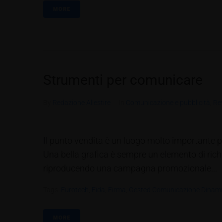
MORE
Strumenti per comunicare
By
Redazione Allestire
In
Comunicazione e pubblicità
,
Re
Il punto vendita è un luogo molto importante p
Una bella grafica è sempre un elemento di ri
riproducendo una campagna promozionale...
Tags:
Eurotech
,
Fida
,
Firma
,
Gested Comunicazione Dinam
MORE