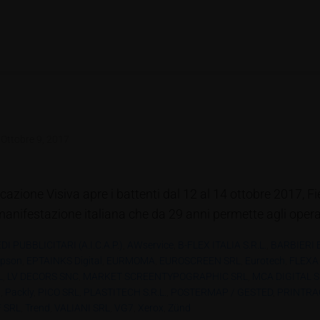
d
Ottobre 9, 2017
cazione Visiva apre i battenti dal 12 al 14 ottobre 2017, F
manifestazione italiana che da 29 anni permette agli operat
 PUBBLICITARI (A.I.C.A.P.)
,
AWservice
,
B-FLEX ITALIA S.R.L.
,
BARBIERI 
pson
,
EPTAINKS Digital
,
EURMOMA
,
EUROSCREEN SRL
,
Eurotech
,
FLEXA
L
,
LV DECORS SNC
,
MARKET SCREENTYPOGRAPHIC SRL
,
MCA DIGITAL 
.
,
Packly
,
PICO SRL
,
PLASTITECH S.r.l.
,
POSTERMAP / GESTED
,
PRINTRA
 SRL
,
Trend
,
VALIANI SRL
,
VG7
,
Xerox
,
Zünd