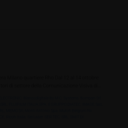
iera Milano quartiere Rho Dal 12 al 14 ottobre
ori di settore della Comunicazione Visiva di...
ELECTRONIC
,
Biancodigitale By M.C. Systems
,
Bompan Srl
,
 SRL
,
FUJIFILM ITALIA SPA
,
Il GRUPPO DIATEC
,
IMAGE Sas
,
SRL
,
MEMO Srl
,
Monti Antonio Spa
,
Mutoh Belgium Nv
,
CE
,
Ricoh Italia
,
Sei Laser
,
SER.TEC. SRL
,
SMIT DI