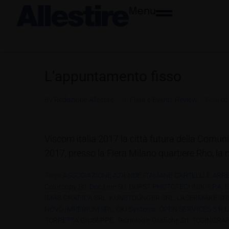
Menu
L’appuntamento fisso
By
Redazione Allestire
In
Fiera e Eventi
,
Review
Poste
Viscom italia 2017 la città futura della Comuni
2017, presso la Fiera Milano quartiere Rho, la 
Tags:
ASSOCIAZIONE AZIENDE ITALIANE CARTELLI E ARREDI
Colorcopy Srl
,
Doc Line Srl
,
DURST PHOTOTECHNIK S.P.A
,
E
IMAS GRAFICA SRL
,
KUNSTDÜNGER SRL
,
LASERMAKE SR
NOVO IMPERIUM SRL
,
OKI Systems
,
OPEN SERVICES S.R.L
TORRETTA GIUSEPPE
,
Tecnologie Grafiche Srl
,
TOSINGRAF