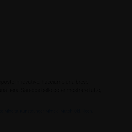
 proposte innovative. Facciamo una breve
una fiera. Sarebbe bello poter mostrare tutto,
ca Minolta
,
Kunstdünger
,
Mimaki
,
Mutoh
,
Oki
,
Ricoh
,