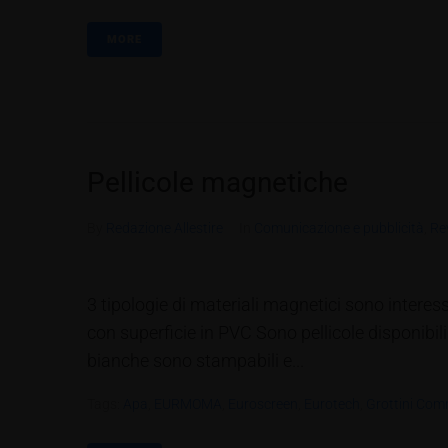
MORE
Pellicole magnetiche
By
Redazione Allestire
In
Comunicazione e pubblicità
,
Re
3 tipologie di materiali magnetici sono interess
con superficie in PVC Sono pellicole disponibili 
bianche sono stampabili e...
Tags:
Apa
,
EURMOMA
,
Euroscreen
,
Eurotech
,
Grottini Com