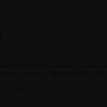
i
 2016
el caso di Viscom sono anche le applicazioni, le idee e le
dover fare una “selezione” di prodotti e soluzioni viste in 
rst
,
Efi/Vutek
,
Epson
,
EURMOMA
,
Eurotech
,
Fronteretro
,
Fujifilm
,
HP
,
Koni
erox