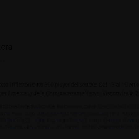
iera
016
otto i riflettori oltre 350 player del settore. Dal 13 al 15 o
le per il mercato della Comunicazione Visiva: Viscom Italia 
BROTHER INTERNATIONALE
,
Bui Giordano
,
Canon
,
Cielle
,
COLOR-DEC
,
Co
GITAL
,
Flexa
,
G.D.C.
,
GERA
,
GRAPHIC REPORT
,
Guandong
,
HP
,
IL PUNTO
,
,
PROMART DESIGN SRL
,
Ricoh Italia
,
Roland DG
,
Saati
,
Sei Laser
,
Shock Li
RL
,
Trend Srl
,
Ultima Displays
,
VALIANI SRL
,
VG7 BY VAMPIGROUP SRL
,
Wo