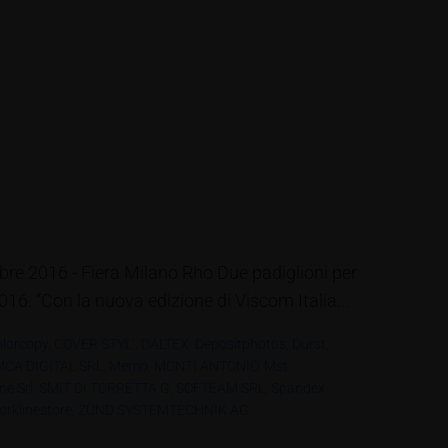
ttobre 2016 - Fiera Milano Rho Due padiglioni per
2016. “Con la nuova edizione di Viscom Italia...
lorcopy
,
COVER STYL’
,
DALTEX
,
Depositphotos
,
Durst
,
MCA DIGITAL SRL
,
Memo
,
MONTI ANTONIO
,
Mst
,
ne Srl
,
SMIT DI TORRETTA G
,
SOFTEAM SRL
,
Spandex
rklinestore
,
ZÜND SYSTEMTECHNIK AG