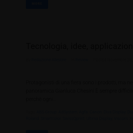
MORE
Tecnologia, idee, applicazion
By
Redazione Allestire
In
Review
Posted
Novembre 28,
Protagonisti di una fiera sono i prodotti, ma n
panoramica Gianluca Chesini È sempre difficile 
perchè ogni...
Tags:
ABS Group
,
AdSystem
,
Agfa
,
Canon
,
Diva Display
,
Du
Roland
,
Smartcolor
,
SwissQprint
,
Ultima Display
,
Viscom
,
X