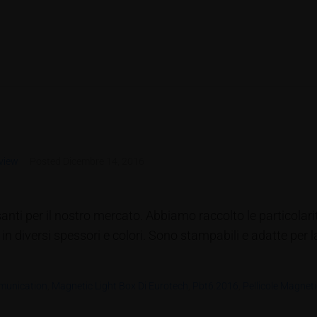
view
Posted
Dicembre 14, 2016
anti per il nostro mercato. Abbiamo raccolto le particolarit
in diversi spessori e colori. Sono stampabili e adatte per l
munication
,
Magnetic Light Box Di Eurotech
,
Pbt6.2016
,
Pellicole Magnet