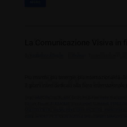
MORE
La Comunicazione Visiva in f
By
Redazione Allestire
In
Review
Posted
Ottobre 11, 2
Più marchi, più sinergie, più internazionalità. S
3 giorni interi dedicati alla fiera internaziona
Tags:
ABBOINCISION
,
ARK DISPLAY
,
B-Flex Italia
,
Bompan
,
Elitron
,
Epson
,
EURMOMA
,
Euroscreen
,
Eurotech
,
FENIX DI
MYLITELEd
,
Oki
,
Packly
,
Pbt5.2016
,
PICO SRL
,
PRINTRACE
Italia
,
SPRINT24
,
STUDIO AURIGA SRL
,
T-SHIRT MAKERS S