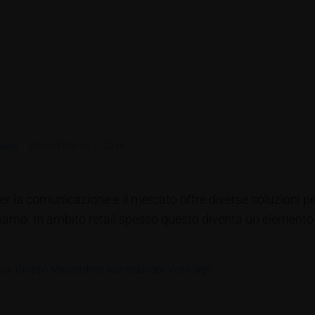
view
Posted
Marzo 7, 2016
er la comunicazione e il mercato offre diverse soluzioni p
chiamo. In ambito retail spesso questo diventa un elemen
ica
,
Gruppo Masserdotti
,
Kunstdünger
,
Vista Sign