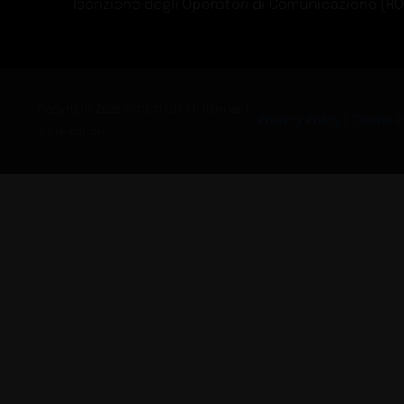
Iscrizione degli Operatori di Comunicazione (ROC)
Copyright 2026 © tutti i diritti riservati
Privacy Policy
|
Cookie P
a Ki6-Editori