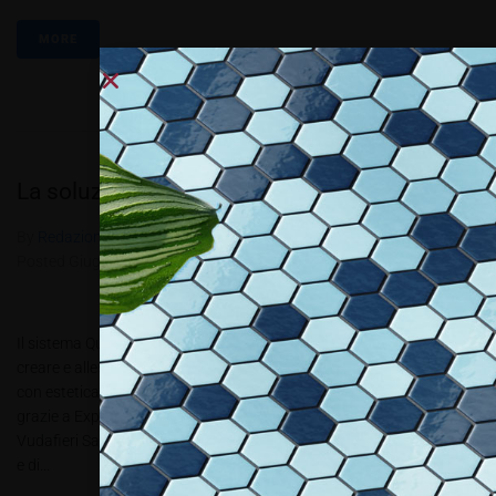
MORE
La soluzione modulare per grandi eventi
By
Redazione Allestire
In
Fiera e Eventi
,
Review
Posted
Giugno 10, 2016
Il sistema Quadra 10 di Crossmetal utilizzato con successo per
creare e allestire padiglioni espositivi di grandi e piccole dimensioni
con estetica personalizzabile Milano e Shangai sempre più vicine
grazie a Expo. Gli architetti Tiziano Vudafieri e Claudio Saverino –
Vudafieri Saverino Partners hanno firmato il progetto architettonico
e di...