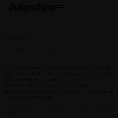
Partizioni…
By
Redazione Allestire
In
Review
Posted
Novembre 18, 2016
Pareti, divisori elementi di separazione: il mercato oggi offre molte
possibilità anche in termini di personalizzazione Brutto termine, che
indica l’operazione di suddividere lo spazio per creare
microambienti, di solito attraverso setti temporanei o fissi.
Lasciando da parte le opere “fisse”, che appartengono più all’edilizia
che alla decorazione di interni...
Tags:
BD Expo
,
Crossmetal
,
Mero
,
Modular
,
Octanorm
,
Pbt5.2016
,
Syma