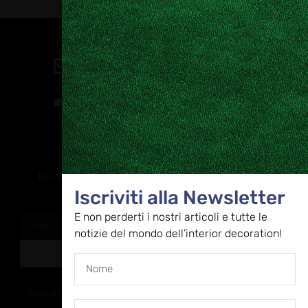
Contatti
direzione@allestire.online
0471 366087
Rimaniamo in contatto
Iscriviti alla nostra newsletter per ricevere tutti gli ultimi
Iscriviti alla Newsletter
aggiornamenti
E non perderti i nostri articoli e tutte le
notizie del mondo dell’interior decoration!
ISCRIVITI
Supportato dalla Provincia di Bolzano con ricerca