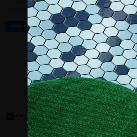
Tags:
Claudio Saverino
,
Crossmetal
,
Milano
,
Piazza Duca D’Aosta
,
Quadra10
,
Shangai
,
Sistema Quadra 10
,
Tiziano Vudafieri
MORE
Collaboriamo con