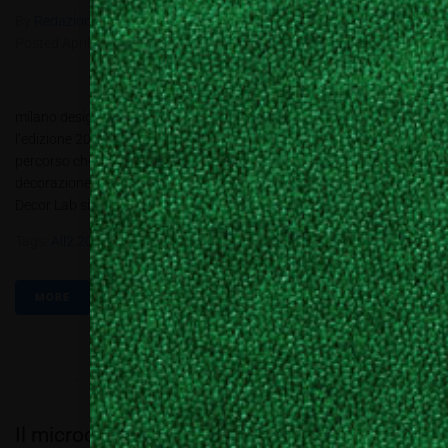
By
Redazione Allestire
In
Allestire e Decorare
,
Ambienti
,
Review
Posted
Aprile 4, 2019
milano design week ’19 Un nuovo allestimento per celebrare
l’edizione 2019 della Milano Design Week e soprattutto un nuovo
percorso che permetterà di spaziare a 360 gradi nel mondo della
decorazione digitale personalizzata Torna la Milano Design Week e
Decor Lab si propone con un nuovo allestimento e nuove incredibili...
Tags:
All2.2019
,
DecorLab
,
GreyEst
,
Milano
,
Salone Del Mobile
MORE
Il microcemento Ideal Work