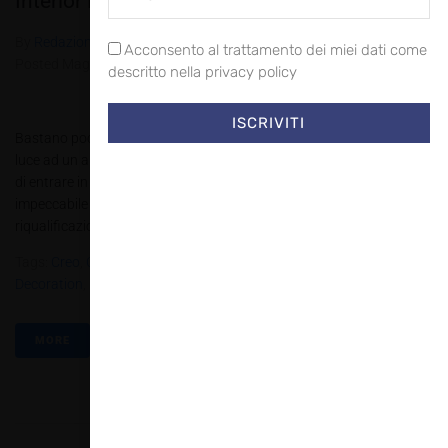
Interior Decoration che passione
By
Redazione Allestire
In
Ambienti
,
Review
,
Wrap & Style
Acconsento al trattamento dei miei dati come
Posted
Maggio 31, 2018
descritto nella privacy policy
ISCRIVITI
Bastano pochi giorni e un investimento minimo per dare una nuova
luce ad un ambiente, vecchio e sciupato! Quante volte ci è capitato
di entrare in un albergo, ristorante o bar dove il servizio è
impeccabile ma l’arredamento da brividi? Quanto può costare una
riqualificazione di un ambiente con l’utilizzo...
Tags:
Creo
,
Customized Wrap
,
Digibux
,
Graphicline
,
Interior
Decoration
,
PBT2.2018
,
Pubblidesign
,
Wrapping
,
Wrapping Italy
MORE