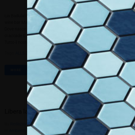
Lia Badulato e Mirko Giardini, Dinamicart, firmano il restyling del
wine bar Magia in cui sono protagoniste le emozioni e le immagini
Dove nasce l’idea? Da uno spunto, da un’emozione, da qualcosa che
ci accade o che percepiamo, a volte neanche in modo consapevole.
Tutto il nostro mondo è fonte...
Tags:
ALL5.2020
,
Dinamicart
,
Interior Decoration
,
Progetto
MORE
Libera la creatività
By
Redazione Allestire
In
Ambienti
,
In Primo Piano
,
Pubblitec
,
Review