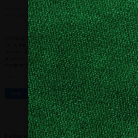
By
Redazione Allestire
In
Ambienti
,
Review
,
Technology
Posted
Giugno 11, 2018
Microtopping nel Cottage Fiammingo: la bellezza di armonizzarsi
con ogni stile, anche il più tradizionale. Siamo abituati a
immaginarlo in ville e abitazioni moderne, in spazi minimalisti, in
ambienti di design che seguono il principio del “less is more”: ma il
rivestimento Microtopping® si inserisce con stile anche in interni...
Tags:
All2.2018
,
Idealwork
,
Microcemento
,
Microtopping
MORE
Evoluzioni sul Trapezio