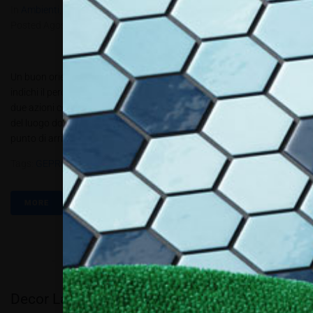
In
Ambienti
,
Comunicazione e pubblicità
,
Review
Posted
Agosto 9, 2020
Un buon orientamento non basta, serve sempre una guida che ci
indichi il percorso da fare. Orientamento o wayfinding e segnaletica,
due azioni complementari. Il wayfinding è la versione complessiva
del luogo dove poi grazie ai cartelli della segnaletica si giunge al
punto di arrivo. Due azioni coesistenti, infatti per...
Tags:
GEPROM
,
KIOSK
,
Kunstdünger
,
PBT 3.2020
MORE
Decor Lab Interior Style Solutions