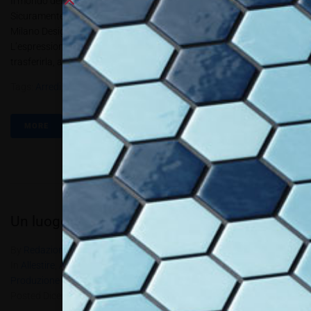
Il mondo dell’arte e del design possono avere un punto di contatto?
Sicuramente si, e lo abbiamo dimostrato con ArteDesign durante la
Milano Design City 2020 L’arte è in tutto quello che ci circonda.
L’espressione artistica è un modo per interpretare la realtà e
trasferirla, a livello emozionale, alle persone...
Tags:
Arredi
,
Artedesign
,
DecorLab
,
Interior Decoration
,
PBT5.2020
MORE
Un luogo magico
By
Redazione Allestire
In
Allestire
,
Allestire e Decorare
,
Ambienti
,
In Primo Piano
,
Produzione e progettazione
,
Review
Posted
Dicembre 22, 2020