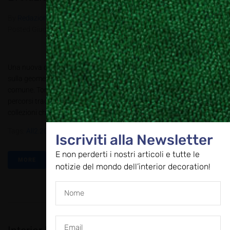
By
Redazione Allestire
In
Allestire e Decorare
,
Ambienti
,
Review
Posted
Giugno 9, 2018
Una nuova collezione di rivestimenti per pareti e pavimenti basata
sulla geometria e sulla proposta di colori originali e fuori dal
comune. Tonalite è un’azienda che sa osare, che ama uscire dai
percorsi tradizionali e seguire nuove strade. Alcune delle sue
collezioni che sembrano fatte apposta per risvegliare quella voglia...
Tags:
All2.2018
,
Ceramica
,
Piastrelle
,
Tonalite
Iscriviti alla Newsletter
E non perderti i nostri articoli e tutte le
MORE
notizie del mondo dell’interior decoration!