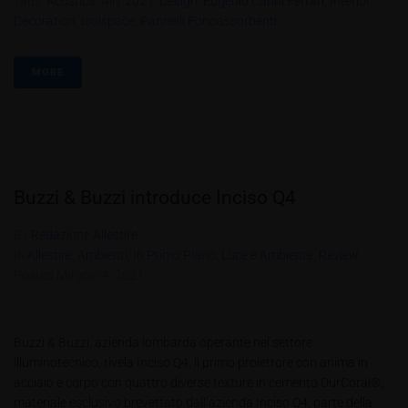
Tags:
Acustica
,
All1.2021
,
Design
,
Eugenio Canni Ferrari
,
Interior
Decoration
,
Isolspace
,
Pannelli Fonoassorbenti
MORE
Buzzi & Buzzi introduce Inciso Q4
By
Redazione Allestire
In
Allestire
,
Ambienti
,
In Primo Piano
,
Luce e Ambiente
,
Review
Posted
Maggio 4, 2021
Buzzi & Buzzi, azienda lombarda operante nel settore
illuminotecnico, rivela Inciso Q4, il primo proiettore con anima in
acciaio e corpo con quattro diverse texture in cemento DurCoral®,
materiale esclusivo brevettato dall’azienda Inciso Q4, parte della