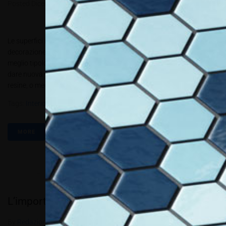
Posted
Dicembre 15, 2020
Le superfici in resina sono una soluzione di grande effetto per la
decorazione di pavimenti, pareti e superfici in genere. Capiamo
meglio tipologie, applicazioni e vantaggi Le resine consentono di
dare nuova vita a oggetti di arredo in modo creativo Se parliamo di
resine, o meglio di decorazione in resina...
Tags:
Interior Decoration
,
PBT5.2020
,
Resine
MORE
L’importanza di una corretta segnaletica
By
Redazione Allestire