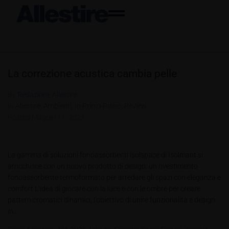
La correzione acustica cambia pelle
By
Redazione Allestire
In
Allestire
,
Ambienti
,
In Primo Piano
,
Review
Posted
Maggio 11, 2021
La gamma di soluzioni fonoassorbenti isolspace di Isolmant si
arricchisce con un nuovo prodotto di design: un rivestimento
fonoassorbente termoformato per arredare gli spazi con eleganza e
comfort L’idea di giocare con la luce e con le ombre per creare
pattern cromatici dinamici, l’obiettivo di unire funzionalità e design
in...