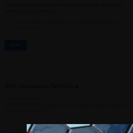
nuova collezione di prodotti in metallo Iron Line, è un apparecchio
miniaturizzato, perfetto per...
Tags:
48V
,
All1.2021
,
Buzzi & Buzzi
,
DurCoral
,
Illuminazione
,
Inciso
Q4
,
Interior Decoration
MORE
Arte: ispirazione fantastica
By
Redazione Allestire
In
Allestire e Decorare
,
Ambienti
,
In Primo Piano
,
Pubblitec
,
Review
Posted
Gennaio 12, 2021