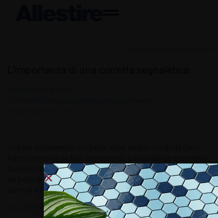
L’importanza di una corretta segnaletica
By
Redazione Allestire
In
Ambienti
,
Comunicazione e pubblicità
,
Review
Posted
Agosto 9, 2020
Un buon orientamento non basta, serve sempre una guida che ci
indichi il percorso da fare. Orientamento o wayfinding e segnaletica,
due azioni complementari. Il wayfinding è la versione complessiva
del luogo dove poi grazie ai cartelli della segnaletica si giunge al
punto di arrivo. Due azioni coesistenti, infatti per...
Tags:
GEPROM
,
KIOSK
,
Kunstdünger
,
PBT 3.2020