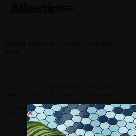
Tagliati, sagomati, fustellati, cordonati,
forati…
By
Redazione Allestire
In
Review
Posted
Marzo 23, 2016
Abbiamo visto i diversi materiali a base cartone. Ma come posso
trasformare un pannello in un oggetto che unisca estetica e
semplicità di utilizzo? La risposta oggi è estremamente semplice.
Con una tecnologia di taglio e sagomatura in grado di gestire
l’intero processo in automatico. I pannelli in cartone strutturale...
Tags:
Cielle
,
Cutlite Penta
,
Durst
,
Elitron
,
Esko
,
Fujifilm
,
HP
,
Latex
,
Mimaki
,
Ocè
,
Protek
,
Ricoh
,
Roland DG
,
Sei Laser
,
Trotec
,
Valiani
,