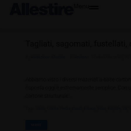
Menu
Tagliati, sagomati, fustellati,
By
Redazione Allestire
In
Review
Posted
Marzo 23, 20
Abbiamo visto i diversi materiali a base carto
risposta oggi è estremamente semplice. Con una
cartone strutturale...
Tags:
Cielle
,
Cutlite Penta
,
Durst
,
Elitron
,
Esko
,
Fujifilm
,
HP
,
MORE