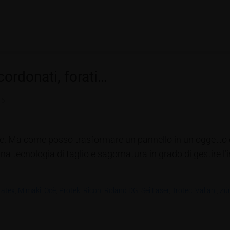
 cordonati, forati…
16
ne. Ma come posso trasformare un pannello in un oggetto ch
 tecnologia di taglio e sagomatura in grado di gestire l’in
Latex
,
Mimaki
,
Ocè
,
Protek
,
Ricoh
,
Roland DG
,
Sei Laser
,
Trotec
,
Valiani
,
Zü