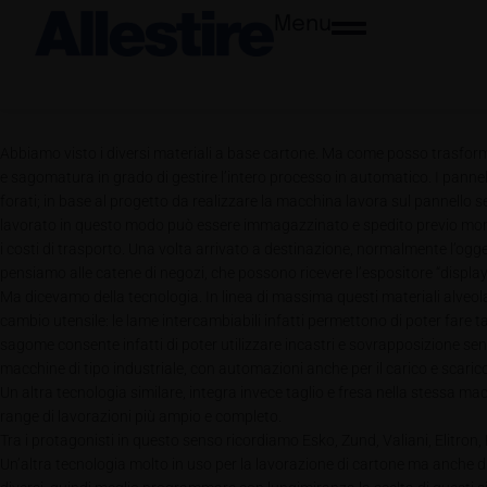
Menu
Abbiamo visto i diversi materiali a base cartone. Ma come posso trasforma
e sagomatura in grado di gestire l’intero processo in automatico. I pannell
forati; in base al progetto da realizzare la macchina lavora sul pannello s
lavorato in questo modo può essere immagazzinato e spedito previo monta
i costi di trasporto. Una volta arrivato a destinazione, normalmente l’ogg
pensiamo alle catene di negozi, che possono ricevere l’espositore “displ
Ma dicevamo della tecnologia. In linea di massima questi materiali alveol
cambio utensile: le lame intercambiabili infatti permettono di poter fare ta
sagome consente infatti di poter utilizzare incastri e sovrapposizione senz
macchine di tipo industriale, con automazioni anche per il carico e scarico 
Un altra tecnologia similare, integra invece taglio e fresa nella stessa m
range di lavorazioni più ampio e completo.
Tra i protagonisti in questo senso ricordiamo Esko, Zund, Valiani, Elitron, P
Un’altra tecnologia molto in uso per la lavorazione di cartone ma anche di tu