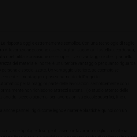
? La risposta oggi è estremamente semplice. Con una tecnologia di taglio
 di lavorazioni: possono essere tagliati, sagomati, fustellati, cordonati,
ipetibilità e precisione nelle copie. Il vero vantaggio è che il pannello
zza del materiale, inoltre, è un ulteriore vantaggio per quanto riguarda
 o personale specializzato. Un vantaggio ulteriore, ad esempio se
locemente il montaggio e posizionamento dell’oggetto.
automatico per la maggior parte delle lavorazioni semplicemente con il
 normalmente non richiedono attrezzi e utensili (lo studio attento delle
iano dal piccolo sistema, per lavorazioni su piccole superfici, fino a
ma anche pannelli rigidi come legno e materie plastiche, quindi con un
stono diverse tipologie di sorgenti laser che lavorano meglio su materiali