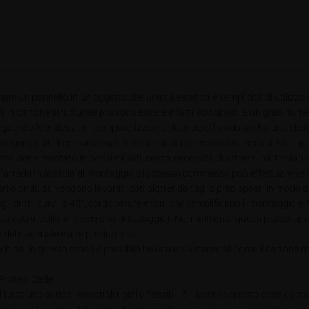
re un pannello in un oggetto che unisca estetica e semplicità di utilizzo
i in cartone strutturale possono essere infatti sottoposti a un gran numero
eguendo le indicazioni computerizzate e dunque offrendo anche una elevata r
ggio, quindi con una superficie occupata decisamente piccola. La leggere
etto viene montato in pochi minuti, senza necessità di attrezzi particolari
ay”arredo in scatola di montaggio e lo stesso commesso può effettuare ve
ari o ondulati vengono lavorati con plotter da taglio predisposti in modo 
gli dritti, curvi, a 45°, cordonature e fori, che semplificano il montaggio e
a uso di collanti e elementi di fissaggio). Normalmente questi plotter spaz
del materiale e alte produttività.
acchina: in questo modo è possibile lavorare sia materiali come il cartone 
rotek, Cielle.
tta una serie di materiali rigidi e flessibili è il laser. In questo caso esi