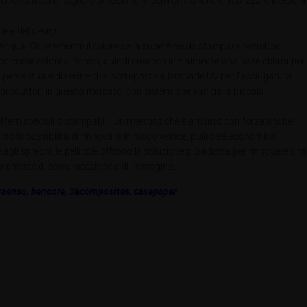
rfetta linea di taglio e precisione, e permette anche di realizzare incisioni
he e del design.
e acqua. Chiaramente il colore della superficie da stampare potrebbe
ianco come colore di fondo, quindi creando inizialmente una base chiara per
a percentuale di resine che, sottoposte a lampade UV per l’asciugatura,
i produttori in questo mercato, con sistemi che van dalla piccola
effetti speciali o stampabili. Un mercato che è arrivato con forza anche
’altro la possibilità di rinnovare in modo veloce, pulito ed economico
gli sprechi, le pellicole offrono la soluzione più adatta per rinnovare una
e richieste di comunicazione e di immagine.
raenso
,
bencore
,
3acomposites
,
casepaper