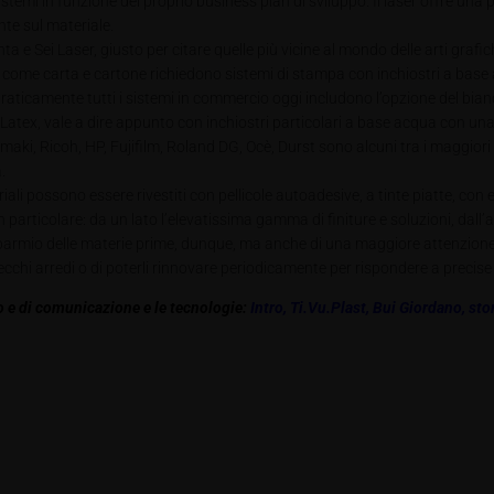
emi in funzione del proprio business plan di sviluppo. Il laser offre una pe
te sul materiale.
 e Sei Laser, giusto per citare quelle più vicine al mondo delle arti grafic
ali come carta e cartone richiedono sistemi di stampa con inchiostri a bas
 ma praticamente tutti i sistemi in commercio oggi includono l’opzione del b
 Latex, vale a dire appunto con inchiostri particolari a base acqua con un
imaki, Ricoh, HP, Fujifilm, Roland DG, Ocè, Durst sono alcuni tra i maggior
.
li possono essere rivestiti con pellicole autoadesive, a tinte piatte, con 
in particolare: da un lato l’elevatissima gamma di finiture e soluzioni, dall
isparmio delle materie prime, dunque, ma anche di una maggiore attenzione a
vecchi arredi o di poterli rinnovare periodicamente per rispondere a precis
 e di comunicazione e le tecnologie:
Intro
,
Ti.Vu.Plast
,
Bui Giordano
,
sto