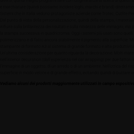
diversi, quindi meglio programmare con lungimiranza la scelta di questi sist
e marchiature (quindi possiamo incidere loghi, marchi e brand) direttamen
Sistemi che in Italia vedono protagoniste aziende come Trotec, Cutlite Penta
Dal punto di vista della personalizzazione, quindi della stampa, i materi
influire sulla brillantezza dei risultati e sulla nitidezza delle immagini,
la stampa successiva in quadricromia. Oggi i sistemi più usati sono quelli
polimerizzano e di fatto ancora stabilmente il pigmento alla superficie. M
stampante di formato A3 al sistema di grande formato e alta produttività
Un’ultima considerazione per quanto riguarda la decorazione. Molti materia
nell’interior decoration (dall’esperienza nel car wrapping) per due fattori 
l’immagine di un oggetto, di un arredo o di un ambiente. Nell’ottica del r
superficie in modo veloce e di grande effetto, evitando quindi di buttare 
Vediamo alcuni dei prodotti maggiormente utilizzati in campo espositivo