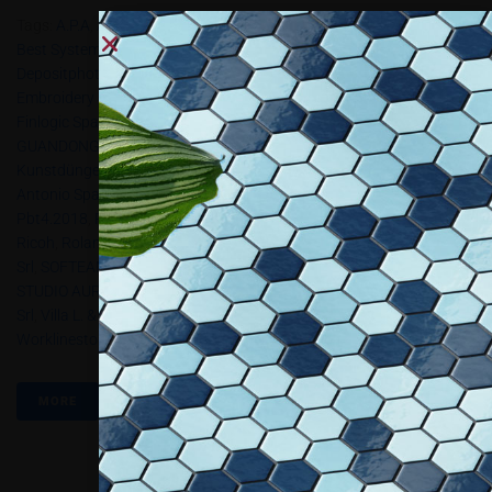
Tags:
A.p.a
,
Ad Oberti Srl
,
AIFIL
,
ALA-Assoarchitetti
,
ARK DISPLAY
,
Best Systems Gmbh
,
Bompan Srl
,
Brio
,
Cielle
,
Color-Dec Srl
,
Depositphotos
,
Display Italia
,
Durst Phototechnik Spa
,
Elitron
,
Embroidery Service Srl
,
Epson Italia Spa
,
Errelle Srl
,
Euroscreen
,
Finlogic Spa
,
FUJIFILM ITALIA SPA
,
Gruppo Colorcopy
,
GTO Srl
,
GUANDONG ITALIA SRL
,
Hexis
,
HP Italy Srl
,
Il Punto Srl
,
Kunstdünger
,
LASERMAKE SRL
,
Liyu Italia
,
Mca Digital Spa
,
Monti
Antonio Spa
,
Mostro
,
Neopost Italia Srl
,
Oki Europe
,
Packly Srl
,
Pbt4.2018
,
PRINTRACE
,
Promoart Design Srl
,
Q&B Grafiche Srl
,
Ricoh
,
Roland DG
,
Sei Laser
,
SER.TEC. SRL
,
Shock Line Srl
,
Sir Visual
Srl
,
SOFTEAM SRL
,
Solar Screen International
,
Sprint Solution Srl
,
STUDIO AURIGA SRL
,
TOSINGRAF SRL
,
Trotec
,
Ultima Displays Italia
Srl
,
Villa L. & Figlio Srl
,
Viscom Italia 2018
,
Viscom Talks R
,
Worklinestore Srl
,
Zünd
MORE