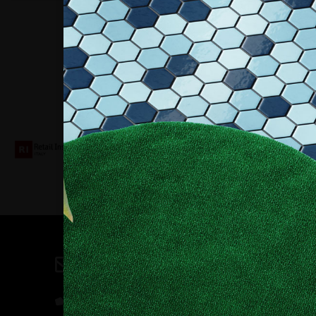
Collaboriamo con
Contatti
direzione@allestire.online
0471 366087