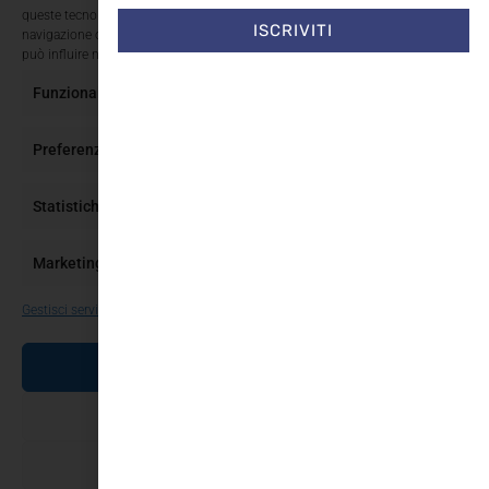
queste tecnologie ci permetterà di elaborare dati come il comportamento di
n°34225 del 04.02.2008 – sped. in a.p. – 45% – D.L:
ISCRIVITI
navigazione o ID unici su questo sito. Non acconsentire o ritirare il consenso
353/2003 (conv. in L.27/02/04 n.46) – Art.1,coma 1
può influire negativamente su alcune caratteristiche e funzioni.
Funzionale
Sempre attivo
Copyright 2026 © tutti i diritti riservati a Ki6-Editori
Preferenze
Priv
Statistiche
Marketing
Gestisci servizi
ACCETTA
NEGA
SALVA PREFERENZE