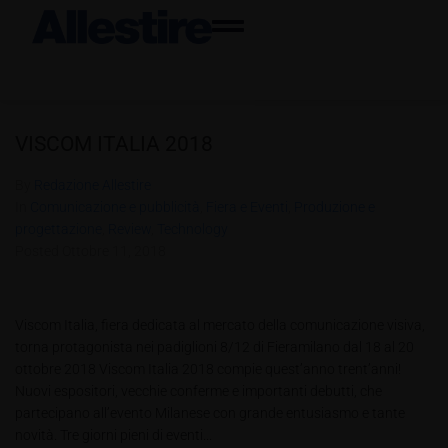
VISCOM ITALIA 2018
By
Redazione Allestire
In
Comunicazione e pubblicità
,
Fiera e Eventi
,
Produzione e
progettazione
,
Review
,
Technology
Posted
Ottobre 11, 2018
Viscom Italia, fiera dedicata al mercato della comunicazione visiva,
torna protagonista nei padiglioni 8/12 di Fieramilano dal 18 al 20
ottobre 2018 Viscom Italia 2018 compie quest’anno trent’anni!
Nuovi espositori, vecchie conferme e importanti debutti, che
partecipano all’evento Milanese con grande entusiasmo e tante
novità. Tre giorni pieni di eventi...