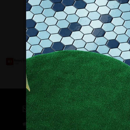
Collaboriamo con
Contatti
direzione@allestire.online
0471 366087