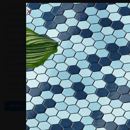
Tags:
A.p.a
,
Ad Oberti Srl
,
AIFIL
,
ALA-Assoarchitetti
,
ARK DISPLAY
,
Best Systems Gmbh
,
Bompan Srl
,
Brio
,
Cielle
,
Color-Dec Srl
,
Depositphotos
,
Display Italia
,
Durst Phototechnik Spa
,
Elitron
,
Embroidery Service Srl
,
Epson Italia Spa
,
Errelle Srl
,
Euroscreen
,
Finlogic Spa
,
FUJIFILM ITALIA SPA
,
Gruppo Colorcopy
,
GTO Srl
,
GUANDONG ITALIA SRL
,
Hexis
,
HP Italy Srl
,
Il Punto Srl
,
Kunstdünger
,
LASERMAKE SRL
,
Liyu Italia
,
Mca Digital Spa
,
Monti
Antonio Spa
,
Mostro
,
Neopost Italia Srl
,
Oki Europe
,
Packly Srl
,
Pbt4.2018
,
PRINTRACE
,
Promoart Design Srl
,
Q&B Grafiche Srl
,
Ricoh
,
Roland DG
,
Sei Laser
,
SER.TEC. SRL
,
Shock Line Srl
,
Sir Visual
Srl
,
SOFTEAM SRL
,
Solar Screen International
,
Sprint Solution Srl
,
STUDIO AURIGA SRL
,
TOSINGRAF SRL
,
Trotec
,
Ultima Displays Italia
Srl
,
Villa L. & Figlio Srl
,
Viscom Italia 2018
,
Viscom Talks R
,
Worklinestore Srl
,
Zünd
MORE