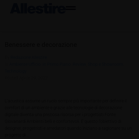
Benessere e decorazione
By
Redazione Allestire
In
Ambiente Ufficio
,
In Primo Piano
,
Review
,
Shop e Showroom
,
Technology
Posted
Aprile 29, 2022
L’acustica assume un ruolo sempre più importante per definire il
comfort di un ambiente e grazie alle tecnologie di decorazione
digitale diventa una preziosa risorsa per i progettisti Fonte:
Giovanardi Ambienti belli e confortevoli. È questo l’obiettivo di
designer, progettisti e arredatori quando iniziano a ragionare su un
progetto di...