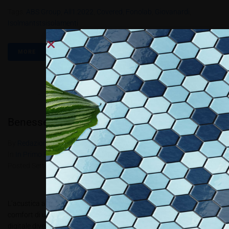
Tags:
ABS Group
,
All1.2022
,
Covered
,
Fonolab
,
Giovanardi
,
Isolmantstsisolamenti
MORE
Benessere e decorazione
By
Redazione Allestire
In
In Primo Piano
,
Produzione e progettazione
,
Review
Posted
Settembre 29, 2021
L’acustica assume un ruolo sempre più importante per definire il
comfort di un ambiente e grazie alle tecnologie di decorazione
digitale diventa una preziosa risorsa per i progettisti Ambienti belli e