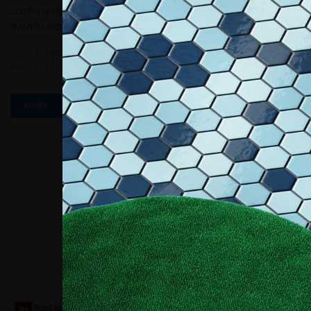
comfortevoli. È questo l’obiettivo di designer, progettisti e arredatori
quando iniziano a ragionare su un progetto di un ambiente,...
Tags:
Benettihome
,
Covered
,
Fonolab
,
Giovanardi
,
Isolmant
,
Pbt4.2021
,
Sts Isolamenti
MORE
Collaboriamo con