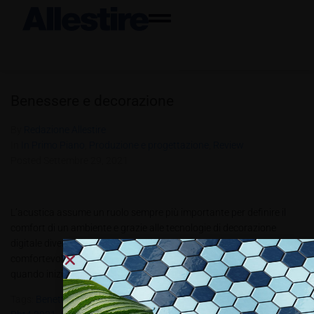
Benessere e decorazione
By
Redazione Allestire
In
In Primo Piano
,
Produzione e progettazione
,
Review
Posted
Settembre 29, 2021
L’acustica assume un ruolo sempre più importante per definire il
comfort di un ambiente e grazie alle tecnologie di decorazione
digitale diventa una preziosa risorsa per i progettisti Ambienti belli e
comfortevoli. È questo l’obiettivo di designer, progettisti e arredatori
quando iniziano a ragionare su un progetto di un ambiente,...
Tags:
Benettihome
,
Covered
,
Fonolab
,
Giovanardi
,
Isolmant
,