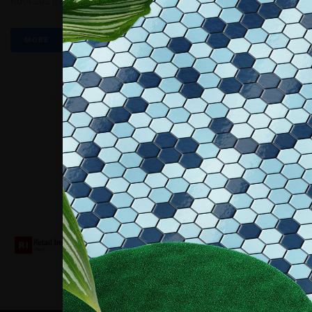
Pbt4.2021
,
Sts Isolamenti
MORE
Collaboriamo con