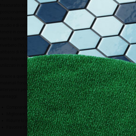
trascurato: tutte le superfici, in funzione del materiale e del
posizionamento all’interno di un ambiente, riflettono le onde sonore e
contribuiscono a rendere meno confortevole l’ambiente. Quindi, in fase di
studio e di calcolo delle misure atte a ridurre il riverbero, è necessario
tenere in considerazione anche questo parametro. Senza entrare nel
merito specifico, diciamo che ci sono diversi metodi di calcolo dei tempi di
riverbero (Tr), vale a dire il tempo necessario perché il livello sonoro si
abbassi di 60dB dopo l’arresto della sorgente sonora. E naturalmente
sono disponibili i parametri relativi ai diversi materiali normalmente
utilizzati in architettura.
Grazie a questi dati, alle formule di calcolo e all’attenta progettazione dei
materiali fonoassorbenti e al loro corretto posizionamento, possiamo
intervenire per abbassare il tempo di riverbero e dunque ottenere diversi
vantaggi:
Comprendere meglio le parole;
Migliorare i livelli di attenzione e di concentrazione;
Ridurre lo stress;
Favorire l’intimità e la calma.