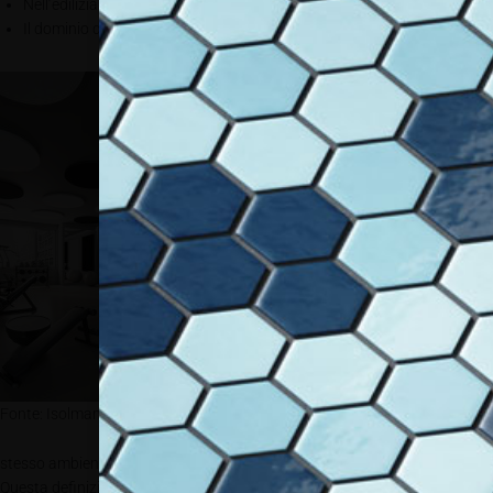
Nell’edilizia e nell’industria, consideriamo solo da 125 Hz a 4000 Hz.
Il dominio della frequenza è diviso in 6 bande di ottava.
Quando si parla di acustica riguardo ad
un immobile, si possono intendere due
tipi di intervento: Fonoisolamento e
Fonoassorbimento. Il primo riguarda
sostanzialmente il non permettere di
propagare il suono da un ambiente
all’altro, il secondo invece si prefigge di
assorbire il riverbero all’interno di un
ambiente per migliorarne il confort
acustico, ed è su questo secondo
aspetto che vogliamo concentrarci in
questa sede
L’assorbimento acustico è il fenomeno
di attenuazione delle riflessioni del
Fonte: Isolmant
suono che interessa i corpi e le pareti
presenti in un ambiente, e riguarda lo
stesso ambiente ove è attiva la sorgente sonora.
Questa definizione indica anche un elemento importante e spesso