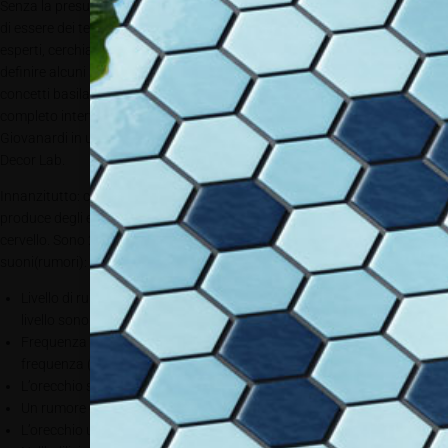
Senza la presunzione
di essere dei tecnici
Fonte: Coverd
esperti, cerchiamo di
definire alcuni
concetti basilari, in modo semplice e chiaro, avvalendoci di un ben più
completo intervento compiuto dall’architetto Giuseppe Noventa di F.lli
Giovanardi in un recente workshop dedicato all’acustica organizzato da
Decor Lab.
Innanzitutto: ciò che chiamiamo suono è una pressione d’aria che
produce degli effetti sul nostro orecchio che vengono trasmessi al
cervello. Sono 2 i parametri che ci consentono di valutare e misurare i
suoni(rumori):
Livello di rumore (dB): maggiore è la vibrazione dell’aria, maggiore è il
livello sonoro
Frequenza del suono (Hz): più veloce è la vibrazione, maggiore è la
frequenza (acuta)
L’orecchio sente meglio le frequenze alte rispetto alle basse!
Un rumore è una miscela di suoni di frequenze diverse.
L’orecchio umano sente solo frequenze da 16 Hz a 20.000 Hz.