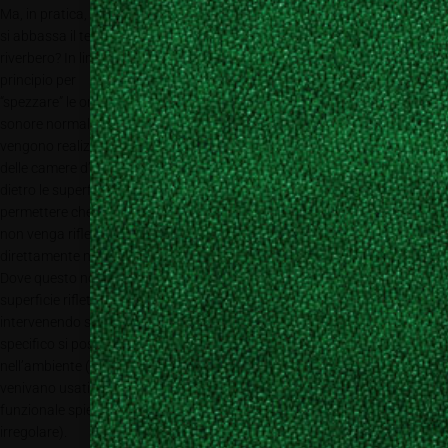
Ma, in pratica, come
si abbassa il tempo di
riverbero? In linea di
principio per
“spezzare” le onde
sonore normalmente
vengono realizzate
delle camere d’aria
dietro le superfici, per
Fonte: Fonolab
permettere che l’onda
non venga riflessa
direttamente nell’ambiente ma venga “intrappolata” nella camera d’aria.
Dove questo non è possibile, la soluzione è quella di “rompere” la
superficie riflettente con materiali assorbenti (normalmente tessili) o
intervenendo sulla planarità della superfice, quindi attraverso un calcolo
specifico si possono devirare le onde e impedirne la propagazione
nell’ambiente (i non più giovani ricorderanno come gli imballi delle uova
venivano usati per isolare le pareti delle camerette, metodo empirico ma
funzionale spiegabile proprio con questo concetto di superficie
irregolare).