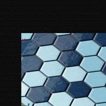
anche per quello, ma il rimedio è banalmente abbassare il volume), ma
per un brusio fastidioso che sovrasta le nostre voci. E più il brusio è
intenso più ci porta ad alzare la voce, e di conseguenza aumenta anche
questo sottofondo fastidioso. Questo perché in un ambiente chiuso le
onde sonore rimbalzano sulle diverse superfici e provocano una sorta di
effetto eco che rende meno nitida la comprensione del suono e,
mischiandosi agli altri rumori della stanza, creano un fastidioso rumore
di fondo.
Sono ormai diversi anni che le aziende si stanno impegnando a proporre
soluzioni semplici ed efficaci per ovviare a questo problema, e in parte il
Covid-19 ha dato un nuovo stimolo alla correzione acustica degli
ambienti, non solo pubblici ma anche privato, essendoci trovati sempre
più spesso a utilizzare i nostri spazi personali anche per lavoro.
Per comprendere
meglio i problemi, e
quindi anche le
diverse soluzioni,
dobbiamo fare una
piccola parentesi
sulla fisica del suono.