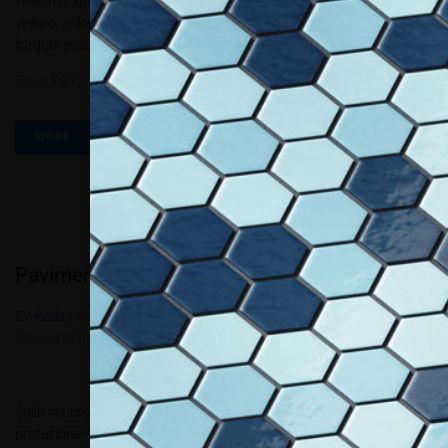
vediamo auto e automezzi con colori strani, effetti carbonio o
velluto, colori cangianti e cromati. Senza parlare dei mezzi come
furgoni e camion che riportano sempre più grafiche accattivanti...
Tags:
PBT2.2019
MORE
Pavimenti in resina
By
Redazione Allestire
In
Produzione e progettazione
,
Review
Posted
Maggio 10, 2019
Sullo scorso numero di Pubblitec abbiamo affrontato il tema della
protezione delle stampe, e tra queste la resinatura assume un ruolo