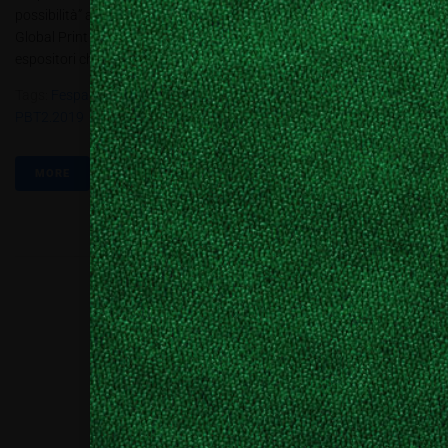
possibilità” apre il 14 maggio Fespa Global Print Expo 2019! Fespa
Global Print Expo 2019 si estenderà su 6 padiglioni, con oltre 700
espositori che metteranno in mostra...
Tags:
Fespa Global Print Expo 2019
,
Fespa2019
,
Monaco
,
PBT2.2019
MORE
Collaboriamo con