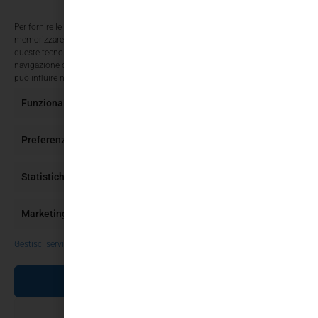
Per fornire le migliori esperienze, utilizziamo tecnologie come i cookie per
memorizzare e/o accedere alle informazioni del dispositivo. Il consenso a
queste tecnologie ci permetterà di elaborare dati come il comportamento di
navigazione o ID unici su questo sito. Non acconsentire o ritirare il consenso
può influire negativamente su alcune caratteristiche e funzioni.
Funzionale
Sempre attivo
Preferenze
Statistiche
Marketing
Gestisci servizi
ACCETTA
NEGA