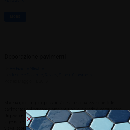
PBT2.2019
MORE
Decorazione pavimenti
By
Redazione Allestire
In
Allestire e Decorare
,
Review
,
Shop e Showroom
Posted
Maggio 14, 2019
Materiali, tecnologie e possibilità della personalizzazione delle
pavimentazioni per creare ambienti unici e in grado di comunicare
Un pavimento decorato, con un soggetto fotografico, una scritta un
logo: non è certo una cosa nuova per il mondo della comunicazione
visiva, soprattutto se legato ad applicazioni retail o per esposizioni.