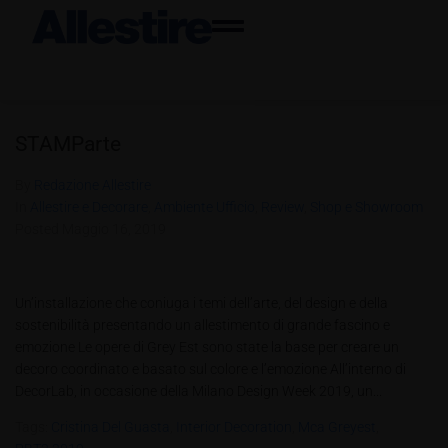
STAMParte
By
Redazione Allestire
In
Allestire e Decorare
,
Ambiente Ufficio
,
Review
,
Shop e Showroom
Posted
Maggio 16, 2019
Un’installazione che coniuga i temi dell’arte, del design e della
sostenibilità presentando un allestimento di grande fascino e
emozione Le opere di Grey Est sono state la base per creare un
decoro coordinato e basato sul colore e l’emozione All’interno di
DecorLab, in occasione della Milano Design Week 2019, un...
Tags:
Cristina Del Guasta
,
Interior Decoration
,
Mca Greyest
,