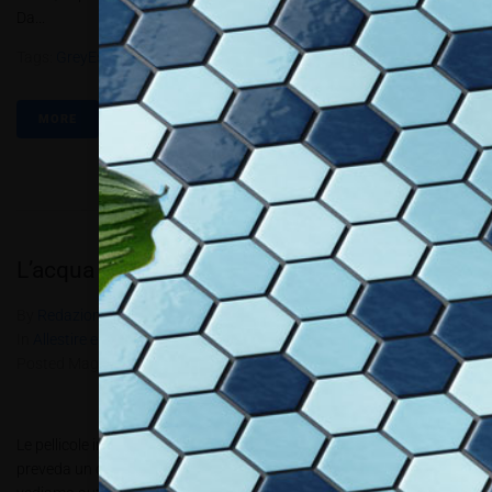
Da...
Tags:
GreyEst
,
PBT2.2019
MORE
L’acqua non fa più paura
By
Redazione Allestire
In
Allestire e Decorare
,
Review
,
Wrap & Style
Posted
Maggio 12, 2019
Le pellicole in PVC vengono considerate materiale di elezione ove si
preveda un contatto con acqua e umidità Sempre più spesso