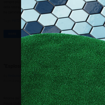
sempre più importante. Vediamo ora l’applicazione più “classica”
della resina, quella per pavimenti Ognuno di noi, almeno una volta,
ha camminato su un pavimento in resina. Che si tratti...
Tags:
PBT2.2019
,
Top Resine
,
Topresine
MORE
“Esplosione di possibilità”
By
Redazione Allestire
In
Fiera e Eventi
,
Review
Posted
Maggio 8, 2019
Ritorna dal 14 al 17 maggio presso Messe Munich, in Germania la
Fespa Global Print Expo 2019 Con lo slogan “Esplosione di