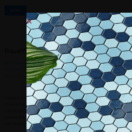
MORE
Riqualificare – ristrutturare
By
Redazione Allestire
In
Attivitá
,
Produzione e progettazione
,
Review
Posted
Maggio 25, 2018
Il raggio d’azione per un operatore del settore della stampa può
trovare nuovi campi di applicazione. Uno di questi è la
ristrutturazione. Ce ne sono di ragioni perché un’azienda o un
privato debba prendere in considerazione una ristrutturazione. O
perché è passato di moda un mobile o un ambiente o...