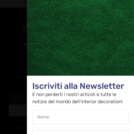
Contatti
direzione@allestire.online
0471 366087
Rimaniamo in contatto
Iscriviti alla nostra newsletter per ricevere tutti gli ultimi
Iscriviti alla Newsletter
aggiornamenti
E non perderti i nostri articoli e tutte le
notizie del mondo dell’interior decoration!
ISCRIVITI
Supportato dalla Provincia di Bolzano con ricerca