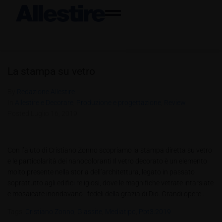
La stampa su vetro
By
Redazione Allestire
In
Allestire e Decorare
,
Produzione e progettazione
,
Review
Posted
Luglio 16, 2019
Con l’aiuto di Cristiano Zonno scopriamo la stampa diretta su vetro
e le particolarità dei nanocoloranti Il vetro decorato è un elemento
molto presente nella storia dell’architettura, legato in passato
soprattutto agli edifici religiosi, dove le magnifiche vetrate intarsiate
e mosaicate inondavano i fedeli della grazia di Dio. Grandi opere...
Tags:
Cristiano Zonno
,
Glassite
,
Mediatipo
,
Pbt3.2019