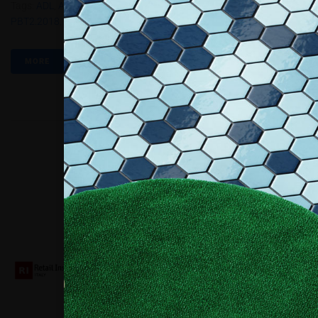
Tags:
ADL
,
Allestire Decor Lab
,
Coolors
,
Mabos Floor
,
Mediatipo
,
PBT2.2018
,
Plotterfilms
,
RIR Tecnico Del Legno
MORE
Collaboriamo con