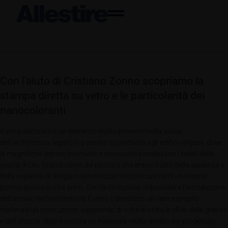
Con l’aiuto di Cristiano Zonno scopriamo la
stampa diretta su vetro e le particolarità dei
nanocoloranti
Il vetro decorato è un elemento molto presente nella storia
dell’architettura, legato in passato soprattutto agli edifici religiosi, dove
le magnifiche vetrate intarsiate e mosaicate inondavano i fedeli della
grazia di Dio. Grandi opere del passato che erano frutto della sapienza e
della capacità di artigiani specializzati (la costruzione di un rosone
poteva durare anche anni). Con la rivoluzione industriale e l’introduzione
dell’acciaio nell’architettura il vetro è diventato un vero e proprio
materiale da costruzione, superando di volta in volta le sfide della gravità
e dell’altezza. Oggi è ancora un materiale molto amato dai progettisti,