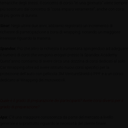
tematiche degli stessi. Il concetto di corso “in una giornata” viene sempre
più sostituito dal concetto di “cosa imparo veramente”, anche con corsi
di più giorni di durata.
Siner:
Negli ultimi due anni, abbiamo registrato un incremento di
richieste di partecipazione a corsi di wrapping, notando un maggiore
interesse riguardo la materia.
Spandex:
Più che altro la richiesta è aumentata spingendoci ad adeguare
il numero di corsi che vengono erogati presso la Spandex Academy.
Quest’anno contiamo di avere circa una dozzina di corsi dedicati al solo
Car Wrapping oltre ad avere istituito nuovi corsi specifici per la
protezione dell’auto con pellicola 3M VentureShield o PPF e a un corso
dedicato al Wrapping dei motoveicoli.
Quale è il grado di preparazione dei partecipanti? Avete corsi diversi per il
grado di preparazione?
Apa:
C’è una maggiore conoscenza da parte del mercato a livello
generale e soprattutto riguardo le necessità del cliente finale.