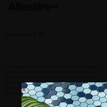
La stampa LFP 3D
By
Redazione Allestire
In
Produzione e progettazione
,
Review
Posted
Maggio 17, 2017
Nuove opportunità per il nostro settore si aprono con la stampa 3D
additiva in grande formato per mercati del retail e fieristico Il
continuo sviluppo della stampa 3D non è sicuramente passato
inosservato dagli operatori del settore. Nonostante la sua
diffusione in parecchi settori industriali come quello dell’automotive
la stampa...
Tags:
3D Massivit 1800
,
Bridge By Coca Cola
,
Coca-Cola
,
E.S Digital
,