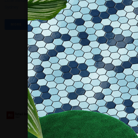
Little Switzerland
,
Louis Vuitton
,
Omus
,
Pbt2.2017
,
Westfield A
Sydney
MORE
Collaboriamo con