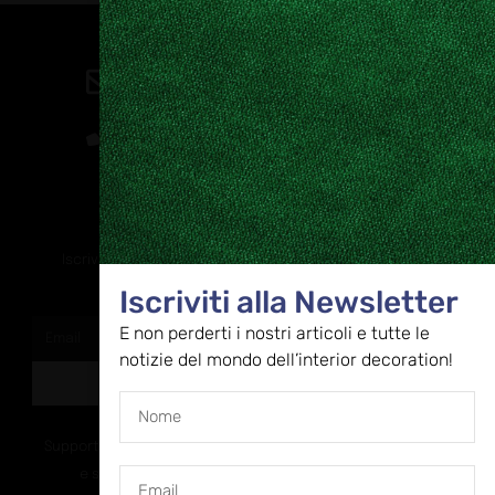
Contatti
direzione@allestire.online
0471 366087
Rimaniamo in contatto
Iscriviti alla nostra newsletter per ricevere tutti gli ultimi
aggiornamenti
Iscriviti alla Newsletter
E non perderti i nostri articoli e tutte le
notizie del mondo dell’interior decoration!
ISCRIVITI
Supportato dalla Provincia di Bolzano con ricerca
e sviluppo Fascicolo n. 71.06.2024.00548