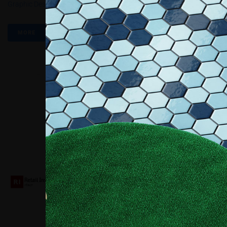
Graphic Design.
,
Viscom Italia
,
Viscom Live
,
Viscom Talks
MORE
Collaboriamo con