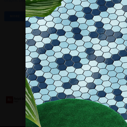
Graphic Design.
,
Viscom Italia
,
Viscom Live
,
Viscom Talks
MORE
Collaboriamo con