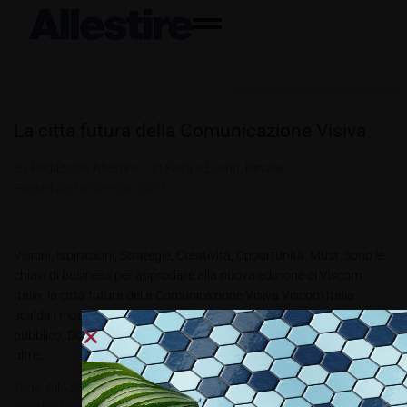
La città futura della Comunicazione Visiva
By
Redazione Allestire
In
Fiera e Eventi
,
Review
Posted
Settembre 26, 2017
Visioni, Ispirazioni, Strategie, Creatività, Opportunità, Must: sono le
chiavi di business per approdare alla nuova edizione di Viscom
Italia, la città futura della Comunicazione Visiva Viscom Italia
scalda i motori ed è pronta a stupire ancora una volta il suo
pubblico. Dopo l’edizione di grande successo dell’anno scorso, con
oltre...
Tags:
All4.2017
,
DIVA - P.O.P Talent
,
Elementaria.
,
Maurizio Milani