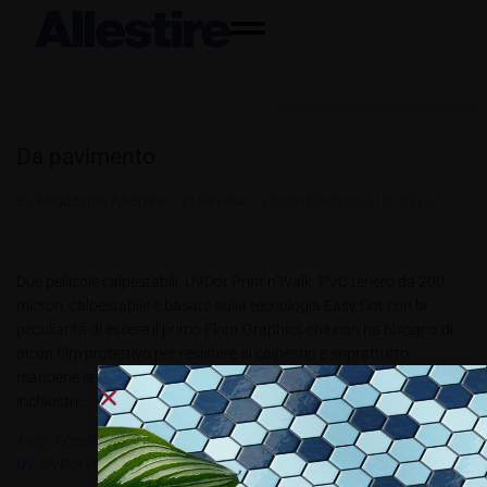
Da pavimento
By
Redazione Allestire
In
Review
Posted
Gennaio 13, 2016
Due pellicole calpestabili. UVDot Print‘n’Walk, PVC tenero da 200
micron, calpestabile e basato sulla tecnologia Easy Dot con la
peculiarità di essere il primo Floor Graphics che non ha bisogno di
alcun film protettivo per resistere al calpestio e soprattutto
mantiene la certificazione R9 anche dopo la decorazione con
inchiostri...
Tags:
Ecosolvent
,
Floor Graphics
,
Inchiostri Solvent
,
Latex
,
PVC T
,
UV
,
UVDot Print’n’Walk