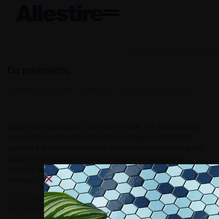
Da pavimento
By
Redazione Allestire
In
Review
Posted
Gennaio 13, 2016
Due pellicole calpestabili. UVDot Print‘n’Walk, PVC tenero da 200
micron, calpestabile e basato sulla tecnologia Easy Dot con la
peculiarità di essere il primo Floor Graphics che non ha bisogno di
alcun film protettivo per resistere al calpestio e soprattutto
mantiene la certificazione R9 anche dopo la decorazione con
inchiostri...
Tags:
Ecosolvent
,
Floor Graphics
,
Inchiostri Solvent
,
Latex
,
PVC T
,
UV
,
UVDot Print’n’Walk