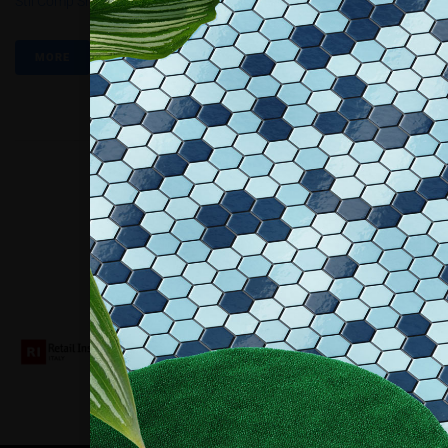
Stil Comp Snc
,
Tiberio Magni
MORE
Collaboriamo con