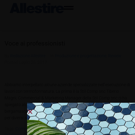
Voce ai professionisti
By
Redazione Allestire
In
Produzione e progettazione
,
Review
Posted
Luglio 25, 2017
Abbiamo interpellato alcune aziende specializzate nell’esecuzione di
lavori con termoformatura. La prima è la Stil Comp snc Tiberio
Magni, Commercial & Marketing Manager della Stil Comp snc ci ha
spiegato alcune caratteristiche di questo segmento. L’azienda
bergamasca è specializzata nella realizzazione di stampe digitali
per diversi settori merceologici, fra i...
Tags:
Commercial & Marketing Manager
,
Ocè-Canon
,
PBT3.2017
,