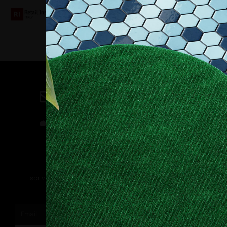
Contatti
direzione@allestire.online
0471 366087
Rimaniamo in contatto
Iscriviti alla nostra newsletter per ricevere tutti gli ultimi
aggiornamenti