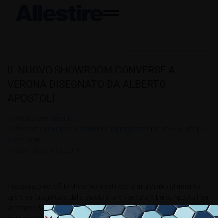
IL NUOVO SHOWROOM CONVERSE A
VERONA DISEGNATO DA ALBERTO
APOSTOLI
By
Redazione Allestire
In
Allestire e Decorare
,
Produzione e progettazione
,
Review
,
Shop e
Showroom
Posted
Ottobre 12, 2018
Inaugurato ad Affi lo showroom del noto brand di abbigliamento
sportivo, progettato dallo studio di architettura Alberto Apostoli per
la società 3A Sport, importatore ufficiale di Converse per il mercato