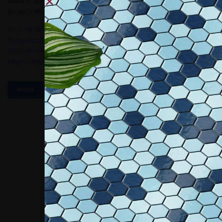
Italiano. Sono stati ultimati lo scorso giugno i lavori del nuovo
showroom Converse in provincia di Verona. Di proprietà di...
Tags:
3A Sport
,
ALL4.2018
,
Brand Design
,
Business Planning
,
Comunicazione
,
Converse
,
Cost Control
,
Due Diligence
,
Energy
Management
,
Hurley
,
Jordan
,
Nike
,
Procurement
,
R&D
,
Studio
Alberto Apostoli
MORE
Collaboriamo con