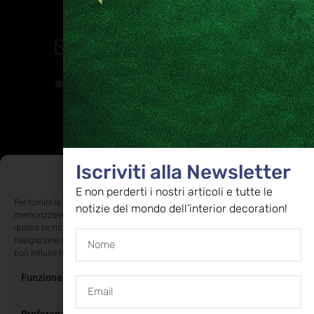
Contatti
direzione@allestire.online
0471 366087
Rimaniamo in contatto
Iscriviti alla nostra newsletter per ricevere tutti gli ultimi
Iscriviti alla Newsletter
Gestisci Consenso Cookie
aggiornamenti
E non perderti i nostri articoli e tutte le
Per fornire le migliori esperienze, utilizziamo tecnologie come i cookie per
notizie del mondo dell’interior decoration!
memorizzare e/o accedere alle informazioni del dispositivo. Il consenso a
queste tecnologie ci permetterà di elaborare dati come il comportamento di
ISCRIVITI
navigazione o ID unici su questo sito. Non acconsentire o ritirare il consenso
può influire negativamente su alcune caratteristiche e funzioni.
Funzionale
Sempre attivo
Supportato dalla Provincia di Bolzano con ricerca
e sviluppo Fascicolo n. 71.06.2024.00548
Provvedimento concessivo: decreto del