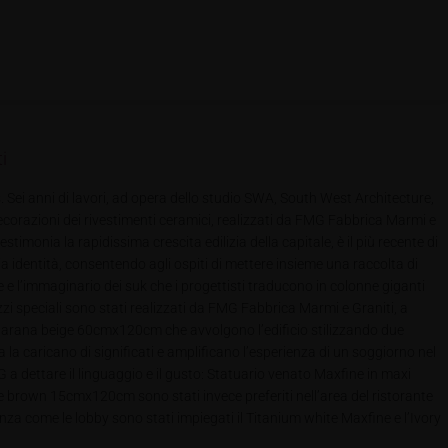
i
. Sei anni di lavori, ad opera dello studio SWA, South West Architecture,
decorazioni dei rivestimenti ceramici, realizzati da FMG Fabbrica Marmi e
stimonia la rapidissima crescita edilizia della capitale, è il più recente di
ia identità, consentendo agli ospiti di mettere insieme una raccolta di
le e l’immaginario dei suk che i progettisti traducono in colonne giganti
 pezzi speciali sono stati realizzati da FMG Fabbrica Marmi e Graniti, a
MG Parana beige 60cmx120cm che avvolgono l’edificio stilizzando due
ma la caricano di significati e amplificano l’esperienza di un soggiorno nel
G a dettare il linguaggio e il gusto: Statuario venato Maxfine in maxi
d e brown 15cmx120cm sono stati invece preferiti nell’area del ristorante
enza come le lobby sono stati impiegati il Titanium white Maxfine e l’Ivory