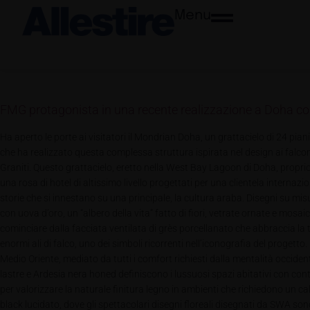
Menu
FMG protagonista in una recente realizzazione a Doha con 
Ha aperto le porte ai visitatori il Mondrian Doha, un grattacielo di 24 pia
che ha realizzato questa complessa struttura ispirata nel design ai falconi
Graniti. Questo grattacielo, eretto nella West Bay Lagoon di Doha, proprio di 
una rosa di hotel di altissimo livello progettati per una clientela interna
storie che si innestano su una principale, la cultura araba. Disegni su misu
con uova d’oro, un “albero della vita” fatto di fiori, vetrate ornate e mosaici
cominciare dalla facciata ventilata di grès porcellanato che abbraccia la
enormi ali di falco, uno dei simboli ricorrenti nell’iconografia del progetto
Medio Oriente, mediato da tutti i comfort richiesti dalla mentalità occiden
lastre e Ardesia nera honed definiscono i lussuosi spazi abitativi con cont
per valorizzare la naturale finitura legno in ambienti che richiedono un ca
black lucidato, dove gli spettacolari disegni floreali disegnati da SWA son