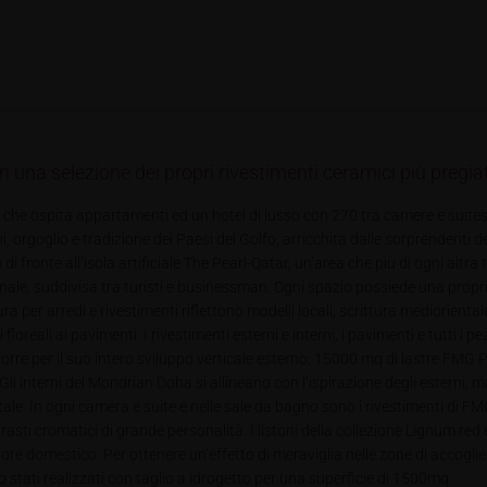
una selezione dei propri rivestimenti ceramici più pregiat
ni che ospita appartamenti ed un hotel di lusso con 270 tra camere e suites
, orgoglio e tradizione dei Paesi del Golfo, arricchita dalle sorprendenti 
fronte all’isola artificiale The Pearl-Qatar, un’area che più di ogni altra te
zionale, suddivisa tra turisti e businessman. Ogni spazio possiede una propr
ra per arredi e rivestimenti riflettono modelli locali, scrittura mediorienta
 floreali ai pavimenti. I rivestimenti esterni e interni, i pavimenti e tutti i
 torre per il suo intero sviluppo verticale esterno: 15000 mq di lastre F
. Gli interni del Mondrian Doha si allineano con l’ispirazione degli esterni, 
tale. In ogni camera e suite e nelle sale da bagno sono i rivestimenti di FM
rasti cromatici di grande personalità. I listoni della collezione Lignum re
lore domestico. Per ottenere un’effetto di meraviglia nelle zone di accogli
o stati realizzati con taglio a idrogetto per una superficie di 1500mq.