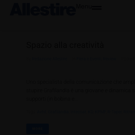
Menu
Spazio alla creatività
By
Redazione Allestire
In
Fiera e Eventi
,
Review
Poste
Uno specialista della comunicazione che amplia 
stupire Grafilandia è una giovane e dinamica
supporti (in bobina e...
Tags:
Avhil
,
Grafilandia
,
Intecoat
,
KD
,
KPMF
,
R-Taper
,
Ritra
MORE