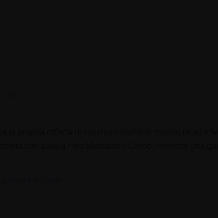
d
Luglio 7, 2016
la propria offerta di soluzioni anche al mondo retail e fie
 società con sede a Fino Mornasco, Como. Fornisce una g
ma
,
Roland
,
Sihl
,
Siser