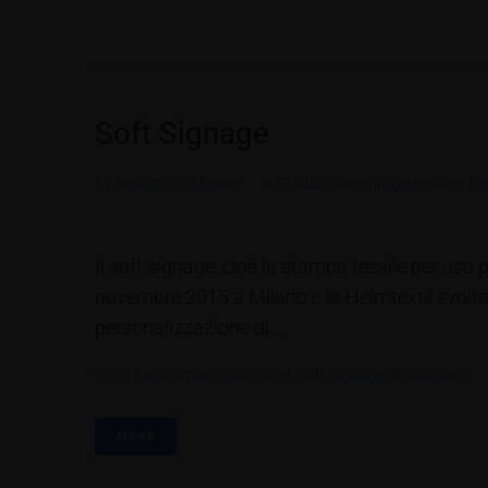
Soft Signage
By
Redazione Allestire
In
Produzione e progettazione
,
Re
Il soft signage, cioè la stampa tessile per uso
novembre 2015 a Milano e la Heimtextil svoltasi
personalizzazione di...
Tags:
Flexa
,
Itma
,
Lotus
,
Siser
,
Soft Signage
,
Transmatic
MORE