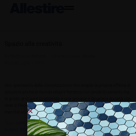
Spazio alla creatività
By
Redazione Allestire
In
Fiera e Eventi
,
Review
Posted
Luglio 7, 2016
Uno specialista della comunicazione che amplia la propria offerta di
soluzioni anche al mondo retail e fieristico con prodotti semplici ma
in grado di stupire Grafilandia è una giovane e dinamica società con
sede a Fino Mornasco, Como. Fornisce una gamma completa di
macchinari, attrezzature e supporti (in bobina e...
Tags:
Avhil
,
Grafilandia
,
Intecoat
,
KD
,
KPMF
,
R-Taper
,
Ritrama
,
Roland
,
Sihl
,
Siser