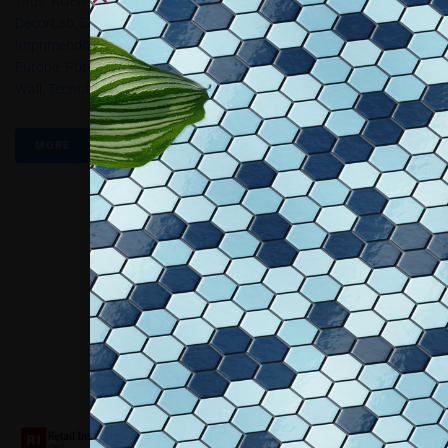
Tags:
AGFA GRAPHICS
,
Area Idea
,
Bompan
,
Casadei
,
Createhead
,
DecorLab
,
Ecotex
,
Federlegno
,
Gunadong
,
IMAS Grafica
,
Imprimendo
,
Market Screentypographic
,
Metain Itlay
,
Mimaki
,
Oki
Europe
,
Pbt4.2021
,
Retail Institute
,
Roland Mid Europe
,
Spaghetti
Wall
,
Tecnofrom
,
VG7
,
Via Torntona
MORE
Collaboriamo con