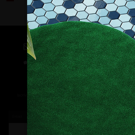
Contatti
direzione@allestire.online
0471 366087
Rimaniamo in contatto
Iscriviti alla nostra newsletter per ricevere tutti gli ultimi
aggiornamenti
ISCRIVITI