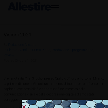
Visioni 2021
By
Redazione Allestire
In
Fiera e Eventi
,
In Primo Piano
,
Produzione e progettazione
,
Review
Posted
Ottobre 1, 2021
Si è tenuta dall’1 al 3 luglio, presso Opificio 31 di via Tortona, Milano,
la prima edizione di Visioni, un momento di incontro e confronto per
capire nuove possibilità e opportunità nel mercato della
comunicazione visiva e della decorazione digitale Siamo stati
coraggiosi, questo credo sia un dato di fatto....