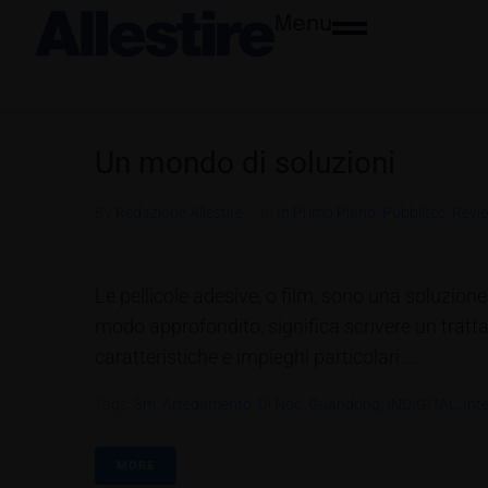
Menu
Un mondo di soluzioni
By
Redazione Allestire
In
In Primo Piano
,
Pubblitec
,
Revi
Le pellicole adesive, o film, sono una soluzione 
modo approfondito, significa scrivere un tratta
caratteristiche e impieghi particolari....
Tags:
3m
,
Arredamento
,
Di Noc
,
Guandong
,
INDIGITAL
,
Int
MORE