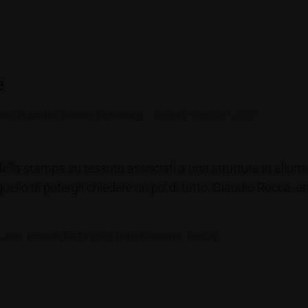
e
iano
,
Pubblitec
,
Review
,
Technology
Posted
Febbraio 5, 2021
ella stampa su tessuto associati a una struttura in allumi
llo di potergli chiedere un po’ di tutto. Claudio Rocca, un
Lumio
,
Pannelli
,
PBT6.2020
,
Retroilluminato
,
Tessuti