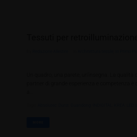
Tessuti per retroilluminazion
By
Redazione Allestire
In
Architettura tessile
,
In Primo P
Un quadro, una parete, un’insegna. La qualità d
partner di grande esperienza e competenza è que
a...
Tags:
Absolutec
,
Durst
,
Guandong
,
INDIGITAL
,
KREA
,
LED
,
MORE