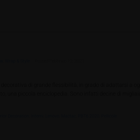
ew
,
Wrap & Style
Posted
Febbraio 12, 2021
decorativa di grande flessibilità, in grado di adattarsi a ogn
to, una piccola enciclopedia. Sono infatti decine di miglia
erior Decoration
,
Interni
,
Lenovo
,
Mactac
,
PBT6.2020
,
Pellicole