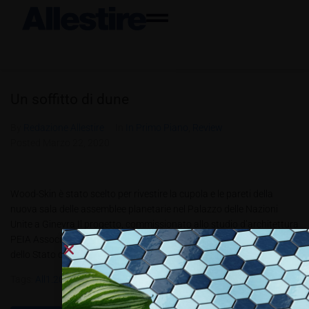
Un soffitto di dune
By
Redazione Allestire
In
In Primo Piano
,
Review
Posted
Marzo 22, 2020
Wood-Skin è stato scelto per rivestire la cupola e le pareti della
nuova sala delle assemblee planetarie nel Palazzo delle Nazioni
Unite a Ginevra Il progetto, commissionato allo studio d’architettura
PEIA Associati, è stato realizzato grazie alla generosa donazione
dello Stato del Qatar. Il progetto reinterpreta la diplomazia, il valore...
Tags:
All1.2020
,
ONU
,
Woodskin