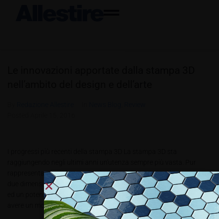
Le innovazioni apportate dalla stampa 3D
nell’ambito del design e dell’arte
By
Redazione Allestire
In
News Blog
,
Review
Posted
Aprile 15, 2016
I progressi più recenti della stampa 3D La stampa 3D sta
raggiungendo negli ultimi anni un'utenza sempre più vasta. Pur
rappresentando di fatto un'evoluzione della tradizionale stampa a
due dimensioni, essa ha certamente molti più campi d'applicazione
ed un potenziale produttivo additivo davvero straordinario. Basta
avere un modello realizzato in...