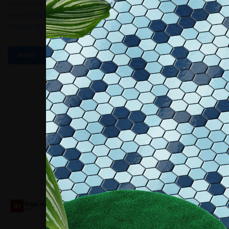
Tags:
Form 1+
,
Francis Bitonti
,
Jan Nikolai Nelles.
,
Nefertiti Busto
Nefertitidel Neues Musemu Di Berlino
,
Nora Al-Badri
,
Projet 1200
,
Stampa 3D
MORE
Collaboriamo con