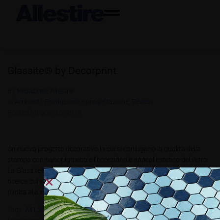
Glassite® by Decorprint
By
Redazione Allestire
In
Ambienti
,
Produzione e progettazione
,
Review
Posted
Maggio 20, 2018
Un nuovo progetto decorativo in cui si coniugano la qualità della
stampa con nanopigmenti e l’eccezionale appeal estetico del vetro.
La Glassite® nasce come prodotto finale di una intensa attività di
ricerca sul vetro compiuta da Decorprint, la divisione di Mediatipo
rivolta alla ricerca di soluzioni di decorazione per il...
Tags:
All1.2018
,
Decorprint
,
Glasslite
,
Interior Decoration
,