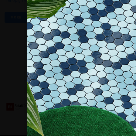
Nanopigmenti
,
Vetro
MORE
Collaboriamo con