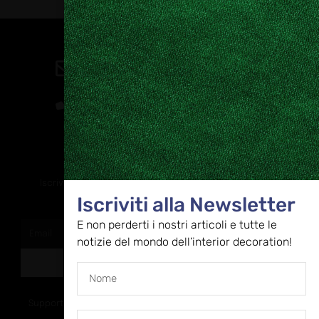
Contatti
direzione@allestire.online
0471 366087
Rimaniamo in contatto
Iscriviti alla nostra newsletter per ricevere tutti gli ultimi
Iscriviti alla Newsletter
aggiornamenti
E non perderti i nostri articoli e tutte le
notizie del mondo dell’interior decoration!
ISCRIVITI
Supportato dalla Provincia di Bolzano con ricerca