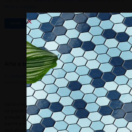
Tags:
All1.2021
,
Allestimento
,
Architop
,
Idealwork
,
Marignana Arte
,
Mostra
,
Nuvolato
MORE
Arte e tecnologia
By
Redazione Allestire
In
Attivitá
,
Fiera e Eventi
,
Review
Posted
Giugno 1, 2018
Canon e NeoTech sono Partner della Mostra “Frida. Oltre al Mito”, la
più grande retrospettiva dedicata alle opere di Frida Kahlo in mostra
al Mudec. Canon è Digital Imaging Partner di “Frida. Oltre il Mito”,
insieme a NeoTech Srl, una realtà italiana innovatrice nel mondo
degli allestimenti audio e video....