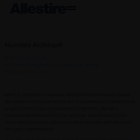
Nuvolato Architop®
By
Redazione Allestire
In
Allestire
,
Fiera e Eventi
,
In Primo Piano
,
Review
Posted
Aprile 30, 2021
Bellezza, resistenza e massima valorizzazione dell’esposto grazie
alla soluzione di pavimentazioni che unisce estetica e prestazioni Un
progetto artistico può trovare pieno compimento, dialogo e
relazione nell’allestimento che lo valorizza. Allestire una mostra
d’arte significa portare alla luce ciò che è nascosto: aletheia, è così
che i greci chiamavano la...