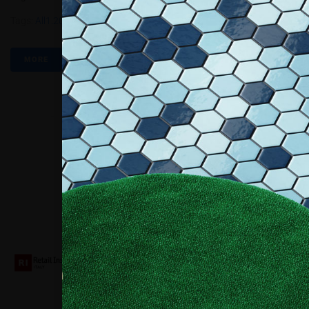
Tags:
All1.2018
,
Canon
,
Frida Khalo
,
Galleria D'arte
,
Mostra
MORE
Collaboriamo con