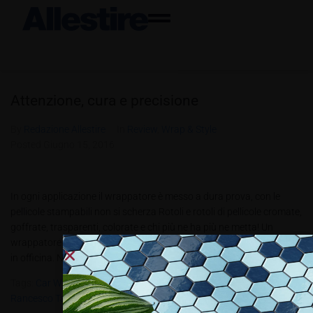
Attenzione, cura e precisione
By
Redazione Allestire
In
Review
,
Wrap & Style
Posted
Giugno 15, 2016
In ogni applicazione il wrappatore è messo a dura prova, con le
pellicole stampabili non si scherza Rotoli e rotoli di pellicole cromate,
goffrate, trasparenti, colorate e chi più ne ha più ne metta! Un
wrappatore deve avere sempre disponibile una vasta scelta di film
in officina. Nella variegata scelta...
Tags:
Car Wrapping
,
Managing Director Di WrappingItaly.it®
,
Rancesco Tajana
,
Wrapping Italia