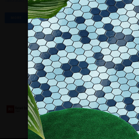
Tailoradio
,
Wedo-Sales
MORE
Collaboriamo con