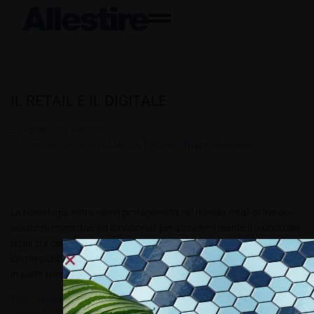
IL RETAIL E IL DIGITALE
By
Redazione Allestire
In
Comunicazione e pubblicità
,
Review
,
Shop e Showroom
Posted
Ottobre 16, 2018
La tecnologia entra come protagonista nel mondo retail offrendo
soluzioni interattive ed emozionali per attrarre il cliente Il mondo del
retail sta cambiando. In parte perché cambiano i consumatori e i
loro impulsi di acquisto, il modo di comprare (shop online in primis),
in parte perché il punto vendita oggi...
Tags:
Ariaprofumata
,
Cws
,
Excogitare
,
Macropix
,
Osram
,
Pbt4.2018
,