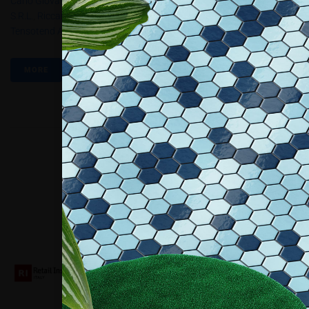
Carlo Giovanardi
,
Eris Lunardi
,
F.lli Giovanardi
,
Lunardi Tiziano
S.r.l.
,
Riccardo Canobbio
,
Roberto Bruno
,
Roberto Rispoli
,
Tensotend Alpi
MORE
Collaboriamo con