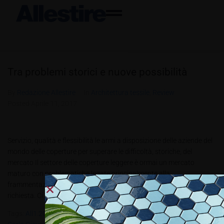
Tra problemi storici e nuove possibilità
By
Redazione Allestire
In
Architettura tessile
,
Review
Posted
Aprile 11, 2017
Servizio, qualità e flessibilità le armi a disposizione delle aziende del
mondo delle coperture per superare le difficoltà, storiche, del
mercato Il settore delle coperture leggere è ormai un mercato
maturo con problematiche legate principalmente alla
frammentazione dell’offerta e un abbassamento della qualità media
richiesta. Ci sono tuttavia spiragli per...
Tags:
All1.2017
,
Arca Strutture
,
Canobbio Textile Enginee-Ring
,