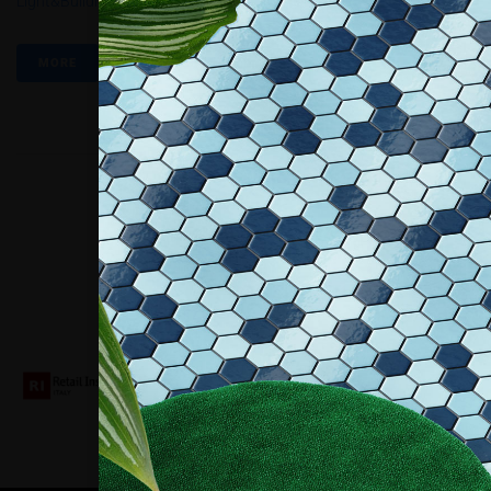
Light&Building 2016
,
Mekané
MORE
Collaboriamo con