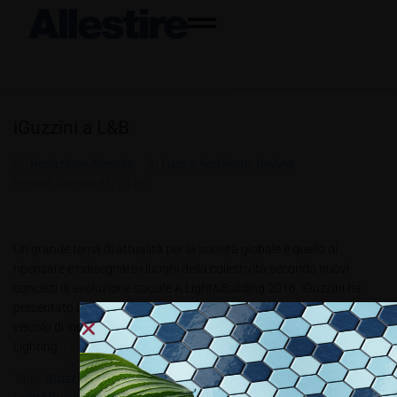
iGuzzini a L&B
By
Redazione Allestire
In
Luce e Ambiente
,
Review
Posted
Agosto 31, 2016
Un grande tema di attualità per la società globale è quello di
ripensare e ridisegnare i luoghi della collettività secondo nuovi
concetti di evoluzione sociale A Light&Building 2016, iGuzzini ha
presentato la città ideale, ridisegnata dalle singolarità della luce,
veicolo di innovazione sociale, e ha hiamato idealmente tutta la
Lighting...
Tags:
IGuzzini A L&B
,
Laser Blade Palette
,
Light Experience
,