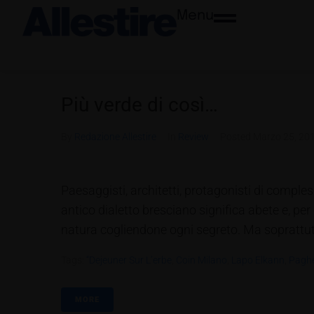
Menu
Più verde di così…
By
Redazione Allestire
In
Review
Posted
Marzo 25, 20
Paesaggisti, architetti, protagonisti di comples
antico dialetto bresciano significa abete e, per
natura cogliendone ogni segreto. Ma soprattutto 
Tags:
“Dejeuner Sur L’erbe
,
Coin Milano
,
Lapo Elkann
,
Pagh
MORE